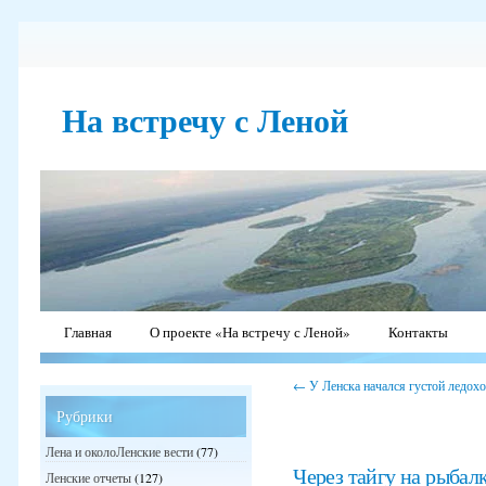
На встречу с Леной
Главная
О проекте «На встречу с Леной»
Контакты
←
У Ленска начался густой ледох
Рубрики
Лена и околоЛенские вести
(77)
Через тайгу на рыбал
Ленские отчеты
(127)