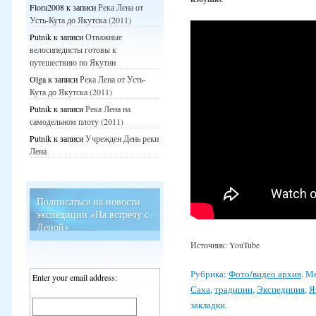
Flora2008
к записи
Река Лена от
Усть-Кута до Якутска (2011)
Putnik
к записи
Отважные
велосипедисты готовы к
путешествию по Якутии
Olga
к записи
Река Лена от Усть-
Кута до Якутска (2011)
Putnik
к записи
Река Лена на
самодельном плоту (2011)
Putnik
к записи
Учрежден День реки
Лена
Подписаться на новости
экспедиции «На встречу с
Леной»
Источник: YouTube
Рубрика:
Фото/видео архив
. М
Enter your email address:
Саха
,
традиции
,
Экспедиция
,
Я
закладки.