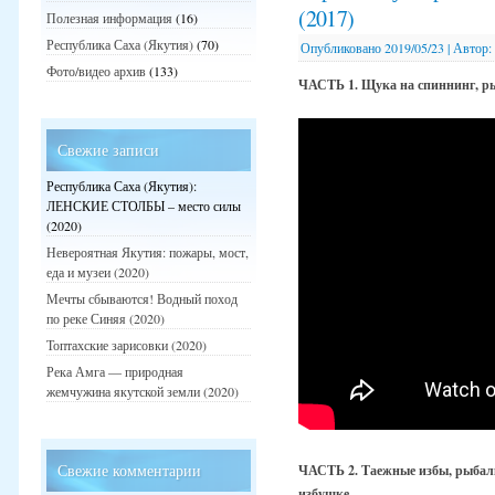
(2017)
Полезная информация
(16)
Республика Саха (Якутия)
(70)
Опубликовано
2019/05/23
|
Автор:
Фото/видео архив
(133)
ЧАСТЬ 1. Щука на спиннинг, ры
Свежие записи
Республика Саха (Якутия):
ЛЕНСКИЕ СТОЛБЫ – место силы
(2020)
Невероятная Якутия: пожары, мост,
еда и музеи (2020)
Мечты сбываются! Водный поход
по реке Синяя (2020)
Топтахские зарисовки (2020)
Река Амга — природная
жемчужина якутской земли (2020)
Свежие комментарии
ЧАСТЬ 2. Таежные избы, рыбалк
избушке