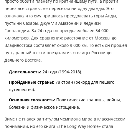
просто обойти планету по кратчайшему пути, а пройти
через все страны, не пересекая ни одну дважды. Это
означало, что ему пришлось преодолевать горы Анды,
пустыни Сахары, джунгли Амазонии и ледники
Гренландии. За 24 года он преодолел более 54 000
километров. Для сравнения: расстояние от Москвы до
Владивостока составляет около 9 000 км. То есть он прошел
путь, равный шести поездкам из столицы России до
Дальнего Востока.
Длительность:
24 года (1994-2018).
Пройденные страны:
78 стран (рекорд для пешего
путешествя).
Основная сложность:
Политические границы, войны,
болезни и физическое истощение.
Вимс не гнался за титулом чемпиона мира в классическом
понимании, но его книга «The Long Way Home» стала