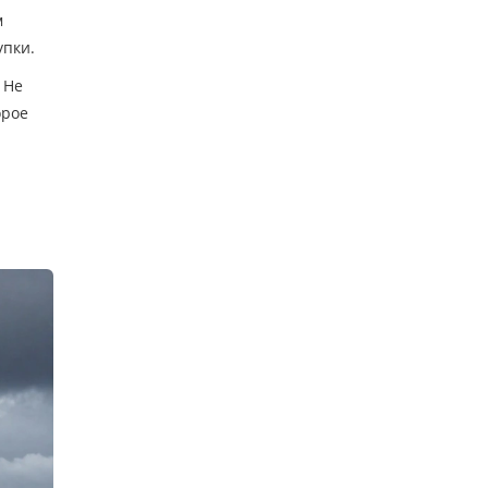
м
упки.
 Не
орое