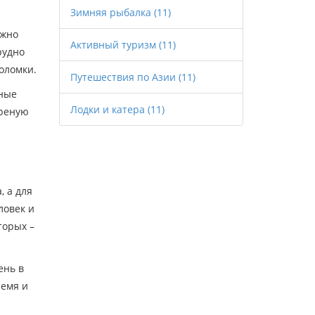
Зимняя рыбалка
(11)
ожно
Активный туризм
(11)
рудно
поломки.
Путешествия по Азии
(11)
вные
Лодки и катера
(11)
треную
, а для
ловек и
торых –
ень в
ремя и