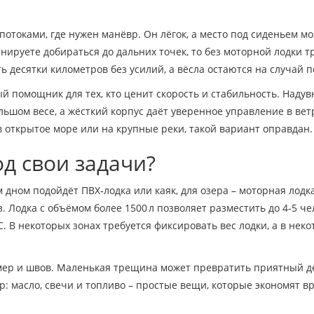
потоками, где нужен манёвр. Он лёгок, а место под сиденьем м
нируете добираться до дальних точек, то без моторной лодки т
ть десятки километров без усилий, а вёсла остаются на случай 
ёзный помощник для тех, кто ценит скорость и стабильность. Наду
ьшом весе, а жёсткий корпус даёт уверенное управление в ве
в открытое море или на крупные реки, такой вариант оправдан.
од свои задачи?
 дном подойдёт ПВХ‑лодка или каяк, для озера – моторная лодка
уз. Лодка с объёмом более 1500 л позволяет разместить до 4‑5 че
. В некоторых зонах требуется фиксировать вес лодки, а в неко
мер и швов. Маленькая трещина может превратить приятный д
: масло, свечи и топливо – простые вещи, которые экономят в