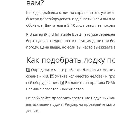
вам?
Каяк для рыбалки отлично справляется с узкими 
быстро переоборудовать под снасти. Если вы пла
обойтись. Двигатель в 5–10 л.с. позволяет покры
RIB‑катер (Rigid Inflatable Boat) – это уже серь
борты делают судно почти несущим даже при бол
погоду. Цена выше, но если вы часто выезжаете 
Как подобрать лодку п
1️⃣ Определите место рыбалки. Для реки с мелким
океана – RIB. 2️⃣ Учтите количество человек и гр
всё оборудование. 3️⃣ Взгляните на правила ГИМС
наличие спасательных жилетов.
Не забывайте проверять состояние надувных ка
вытаскивание судна. Регулярно проверяйте мотор
деньги.