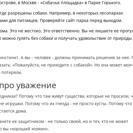
строве, в Москве - «Собачья площадка» в Парке Горького.
, где разрешены собаки. Например, в некоторых лесопарках
ами для питомцев. Проверяйте сайт парка перед выходом.
дома. Это не жестоко. Это ответственно. Вы не лишаете ее прогу
е можно гулять без собаки и получать удовольствие от природы 
 инстинкт. А вы - человек - должны принимать решения за нее.
азать: «Пожалуйста, не приходите с собакой». Но она может мол
о потеряли.
о про уважение
ведниках? Потому что там живут существа, которые не просили, 
не игрушки. Потому что их гнезда - не просто кусты. Потому что
стается дома.
нете ее защитником - не только своей, но и тех, кто не может
то вы «хороший хозяин».