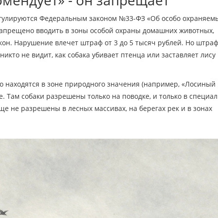
егулируются Федеральным законом №33-ФЗ «Об особо охраняем
 запрещено вводить в зоны особой охраны домашних животных,
акон. Нарушение влечет штраф от 3 до 5 тысяч рублей. Но штраф 
 никто не видит, как собака убивает птенца или заставляет лису
но находятся в зоне природного значения (например, «Лосиный
е. Там собаки разрешены только на поводке, и только в специа
ще не разрешены в лесных массивах, на берегах рек и в зонах