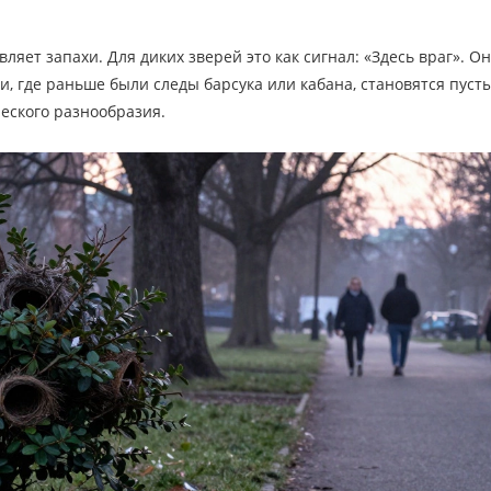
вляет запахи. Для диких зверей это как сигнал: «Здесь враг». О
и, где раньше были следы барсука или кабана, становятся пуст
ческого разнообразия.