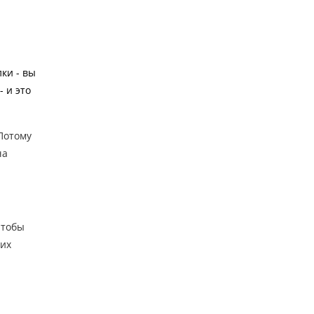
лки - вы
- и это
 Потому
ча
чтобы
 их