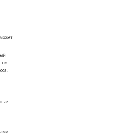
 может
ный
т по
сса.
дные
ками