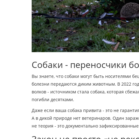
Собаки - переносчики б
Вы знаете, что собаки могут быть носителями бе
болезни передаются диким животным. В 2022 го
волков - источником стала собака, которая сбеж
погибли десятками.
Даже если ваша собака привита - это не гарант
А в дикой природе нет ветеринаров. Один зара
не теория - это документально зафиксированные 
Закон не просто «не рек