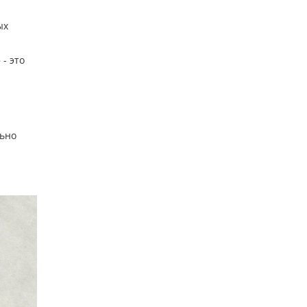
ых
- это
льно