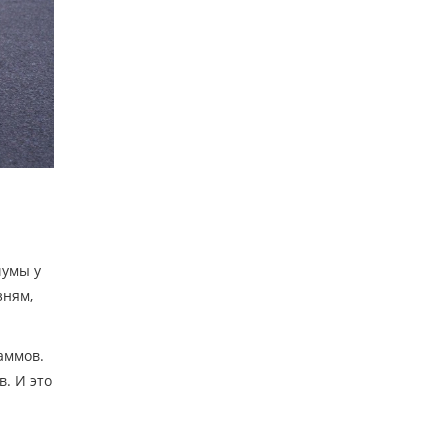
чумы у
зням,
аммов.
. И это