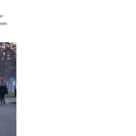
ни
ыми.