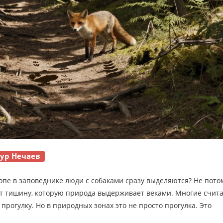
ур Нечаев
ропе в заповеднике люди с собаками сразу выделяются? Не пото
т тишину, которую природа выдерживает веками. Многие счита
 прогулку. Но в природных зонах это не просто прогулка. Это