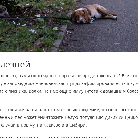
олезней
шенства, чумы плотоядных, паразитов вроде токсокары? Все эти
ду в заповеднике «Беловежская пуща» зафиксировали вспышку 
ала с пикника. Волки, не имеющие иммунитета к домашним боле
ия. Прививки защищают от массовых эпидемий, но не от всех шт
женный пес может уничтожить целую популяцию диких хищников
случаи в Крыму, на Кавказе и в Сибири.
омендует» - он запрещает