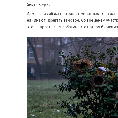
без поводка.
Даже если собака не трогает животных - она оста
начинают избегать этих зон. Со временем участк
Это не просто «нет собаки» - это потеря биологи