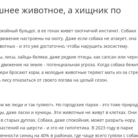
ашнее животное, а хищник по
окойный бульдог, в ее генах живет охотничий инстинкт. Собаки
движение настроены на охоту. Даже если собака не атакует, она
вотных - и это уже достаточно, чтобы нарушить экосистему.
ы, лисы, зайцы-беляки, даже редкие птицы, как сапсан или чер
 движение на земле - потенциальная угроза. Когда собака бежи
звери бросают корм, а молодые животные теряют мать из-за стре
лису отказаться от своего логова на целый сезон.
м же люди и так гуляют». Но городские парки - это тоже приро
ды, даже ласки и куницы. Эти животные не живут в клетках. Они
 в старых дуплах. Собака, даже спокойная, может разрыть нору,
стений на шерсти - и это не гипотетика. В 2023 году в парке
енности синиц на 40% в районах, где чаще всего гуляли с соба