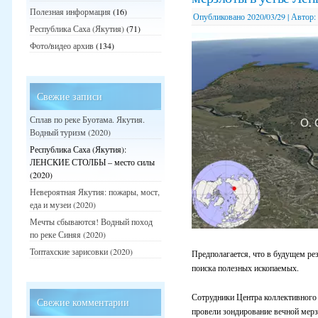
Полезная информация
(16)
Опубликовано
2020/03/29
|
Автор:
Республика Саха (Якутия)
(71)
Фото/видео архив
(134)
Свежие записи
Сплав по реке Буотама. Якутия.
Водный туризм (2020)
Республика Саха (Якутия):
ЛЕНСКИЕ СТОЛБЫ – место силы
(2020)
Невероятная Якутия: пожары, мост,
еда и музеи (2020)
Мечты сбываются! Водный поход
по реке Синяя (2020)
Топтахские зарисовки (2020)
Предполагается, что в будущем ре
поиска полезных ископаемых.
Сотрудники Центра коллективного
Свежие комментарии
провели зондирование вечной мерз