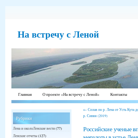
На встречу с Леной
Главная
О проекте «На встречу с Леной»
Контакты
←
Сплав по р. Лена от Усть Кута д
р. Синяя (2019)
Рубрики
Российские ученые в
Лена и околоЛенские вести
(77)
мерзлоты в устье Лен
Ленские отчеты
(127)