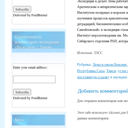
Экспедиция в дельте Лены работает
Арктическим и антарктическим на
Институтом полярных и морских и
Delivered by FeedBurner
изучением процессов криолитозоны,
деградацией, биохимическими особ
Самойловский» и экспедиция стала 
Институт мерзлотоведения им. Мел
Подписаться на
Сибирского отделения РАН, которы
комментарии экспедиции
«На встречу с Леной»
Источник
: ТАСС
Рубрика:
Лена и околоЛенские 
Enter your email address:
Республика Саха
,
Тикси
,
устье
постоянную ссылку
в закладки.
Добавить комментари
Delivered by FeedBurner
Для отправки комментария вам не
Этот сайт использует Akismet для
данные комментариев.
Мета