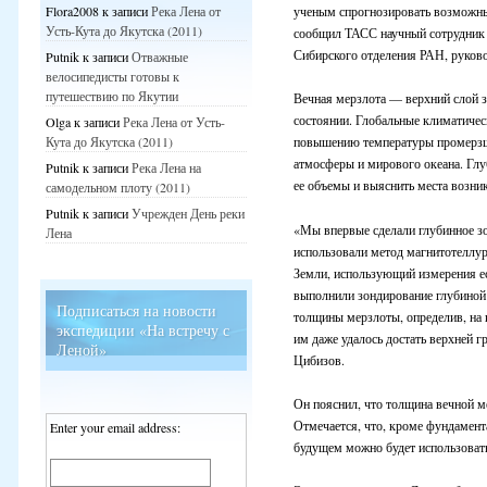
ученым спрогнозировать возможные
Flora2008
к записи
Река Лена от
Усть-Кута до Якутска (2011)
сообщил ТАСС научный сотрудник 
Сибирского отделения РАН, руково
Putnik
к записи
Отважные
велосипедисты готовы к
путешествию по Якутии
Вечная мерзлота — верхний слой з
состоянии. Глобальные климатичес
Olga
к записи
Река Лена от Усть-
повышению температуры промерзше
Кута до Якутска (2011)
атмосферы и мирового океана. Гл
Putnik
к записи
Река Лена на
ее объемы и выяснить места возни
самодельном плоту (2011)
Putnik
к записи
Учрежден День реки
«Мы впервые сделали глубинное зо
Лена
использовали метод магнитотеллу
Земли, использующий измерения е
выполнили зондирование глубиной
Подписаться на новости
толщины мерзлоты, определив, на к
экспедиции «На встречу с
им даже удалось достать верхней 
Леной»
Цибизов.
Он пояснил, что толщина вечной м
Отмечается, что, кроме фундамент
Enter your email address:
будущем можно будет использоват