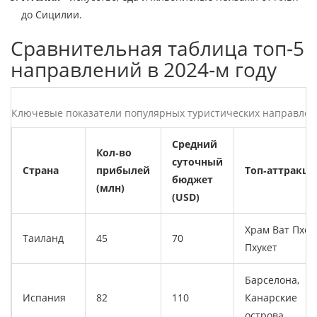
до Сицилии.
Сравнительная таблица топ‑5
направлений в 2024‑м году
Ключевые показатели популярных туристических направле
Средний
Кол‑во
суточный
Страна
прибылей
Топ‑аттракци
бюджет
(млн)
(USD)
Храм Ват Пхо,
Таиланд
45
70
Пхукет
Барселона,
Испания
82
110
Канарские
острова