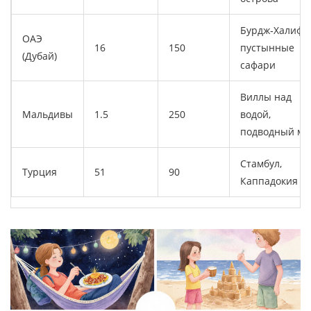
Бурдж‑Халифа,
ОАЭ
16
150
пустынные
(Дубай)
сафари
Виллы над
Мальдивы
1.5
250
водой,
подводный ми
Стамбул,
Турция
51
90
Каппадокия