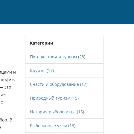
Категории
Путешествия и туризм
(28)
Круизы
(17)
ицами и
 кофе в
Снасти и оборудование
(17)
— это
гие
Природный туризм
(15)
те
История рыболовства
(15)
бор. В
Рыболовные узлы
(13)
е