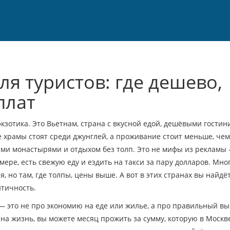
ля туристов: где дешево,
плат
экзотика. Это
Вьетнам
,
страна с вкусной едой, дешёвыми гостин
е храмы стоят среди джунглей, а проживание стоит меньше, чем
кими монастырями и отдыхом без толп
. Это не мифы из рекламы 
мере, есть свежую еду и ездить на такси за пару долларов. Мно
, но там, где толпы, цены выше. А вот в этих странах вы найдё
нтичность.
— это не про экономию на еде или жилье, а про правильный вы
 на жизнь
, вы можете месяц прожить за сумму, которую в Москв