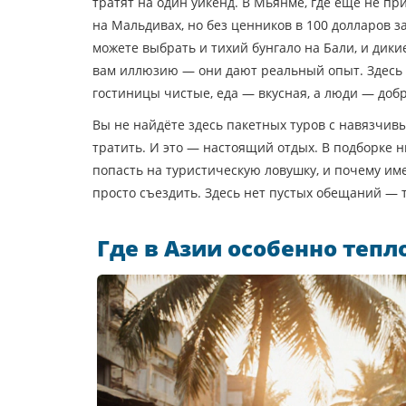
тратят на один уикенд. В
Мьянме
,
где ещё не пр
на Мальдивах, но без ценников в 100 долларов за
можете выбрать и тихий бунгало на Бали, и дик
вам иллюзию — они дают реальный опыт. Здесь 
гостиницы чистые, еда — вкусная, а люди — доб
Вы не найдёте здесь пакетных туров с навязчивы
тратить. И это — настоящий отдых. В подборке 
попасть на туристическую ловушку, и почему име
просто съездить. Здесь нет пустых обещаний — т
Где в Азии особенно тепл