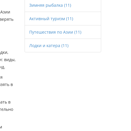
Зимняя рыбалка
(11)
 Азии
Активный туризм
(11)
оверять
.
Путешествия по Азии
(11)
Лодки и катера
(11)
дки,
и: виды,
нд.
ля
зять в
ать в
тельно
м