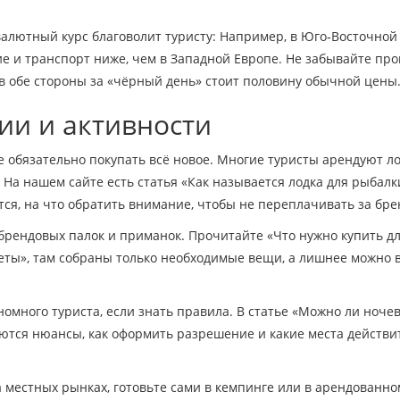
алютный курс благоволит туристу: Например, в Юго‑Восточной
е и транспорт ниже, чем в Западной Европе. Не забывайте пр
в обе стороны за «чёрный день» стоит половину обычной цены
ии и активности
е обязательно покупать всё новое. Многие туристы арендуют ло
На нашем сайте есть статья «Как называется лодка для рыбалк
ется, на что обратить внимание, чтобы не переплачивать за бре
брендовых палок и приманок. Прочитайте «Что нужно купить д
веты», там собраны только необходимые вещи, а лишнее можно в
номного туриста, если знать правила. В статье «Можно ли ночев
яются нюансы, как оформить разрешение и какие места действи
а местных рынках, готовьте сами в кемпинге или в арендованно