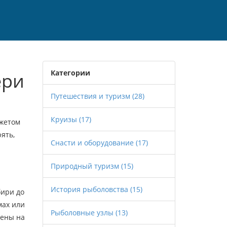
Категории
ери
Путешествия и туризм
(28)
Круизы
(17)
джетом
ять,
Снасти и оборудование
(17)
Природный туризм
(15)
История рыболовства
(15)
бири до
мах или
Рыболовные узлы
(13)
цены на