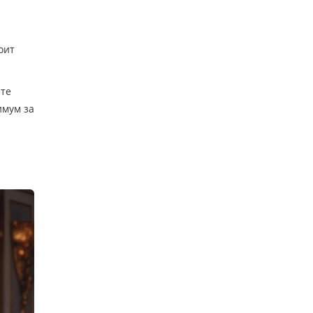
оит
йте
имум за