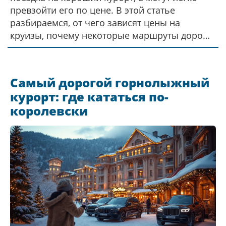
превзойти его по цене. В этой статье
разбираемся, от чего зависят цены на
круизы, почему некоторые маршруты дороже
других, какие нюансы искать в условиях и что
включено в стоимость. Узнаете, как реально
сэкономить и стоит ли выбирать «эконом»
Самый дорогой горнолыжный
или пытаться попасть в VIP. Полезные советы
курорт: где кататься по-
для тех, кто хочет путешествовать по рекам
королевски
США без лишних трат.