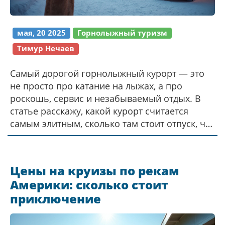
мая, 20 2025
Горнолыжный туризм
Тимур Нечаев
Самый дорогой горнолыжный курорт — это
не просто про катание на лыжах, а про
роскошь, сервис и незабываемый отдых. В
статье расскажу, какой курорт считается
самым элитным, сколько там стоит отпуск, что
входит в стоимость и почему туда так
стремятся звёзды и богачи. Добавлю
реальные цены, интересные истории и
Цены на круизы по рекам
советы, как выжать максимум из поездки.
Америки: сколько стоит
Такой материал поможет сориентироваться
приключение
тем, кто мечтает о «лакшери» отдыхе или
просто любит поглазеть на жизнь
миллионеров.