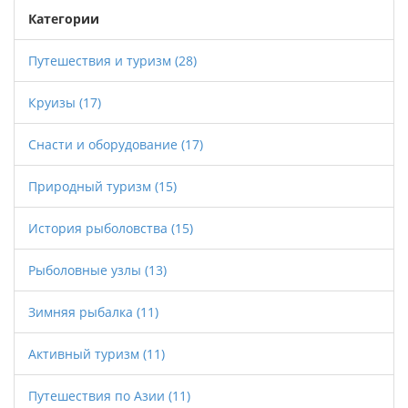
времени года и уровня комфорта на борту.
Категории
Путешествие по реке раскрывает красоту
природы и богатую историю региона. Это
Путешествия и туризм
(28)
отличный выбор для тех, кто ищет спокойный
Круизы
(17)
отдых с элементами приключения.
Снасти и оборудование
(17)
Природный туризм
(15)
История рыболовства
(15)
Рыболовные узлы
(13)
Зимняя рыбалка
(11)
Активный туризм
(11)
Путешествия по Азии
(11)