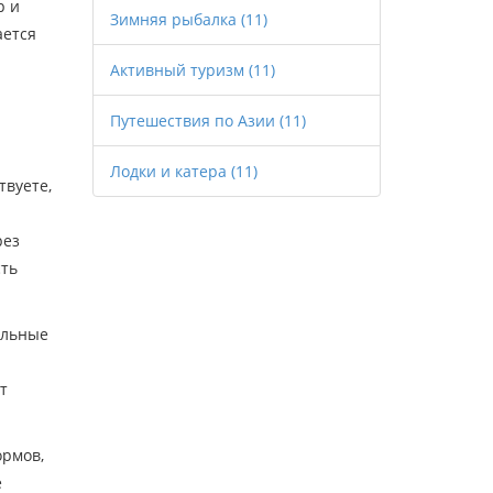
р и
Зимняя рыбалка
(11)
ается
Активный туризм
(11)
Путешествия по Азии
(11)
Лодки и катера
(11)
твуете,
рез
сть
ильные
т
ормов,
е