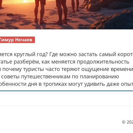
Тимур Нечаев
яется круглый год? Где можно застать самый корот
татье разберём, как меняется продолжительность
 и почему туристы часто теряют ощущение времени
и советы путешественникам по планированию
собенности дня в тропиках могут удивить даже опы
© 20