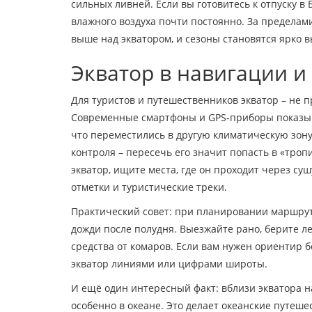
сильных ливней. Если вы готовитесь к отпуску в
влажного воздуха почти постоянно. За пределам
выше над экватором, и сезоны становятся ярко
Экватор в навигации и
Для туристов и путешественников экватор – не 
Современные смартфоны и GPS‑приборы показываю
что переместились в другую климатическую зону
контроля – пересечь его значит попасть в «троп
экватор, ищите места, где он проходит через суш
отметки и туристические треки.
Практический совет: при планировании маршрут
дожди после полудня. Выезжайте рано, берите ле
средства от комаров. Если вам нужен ориентир б
экватор линиями или цифрами широты.
И ещё один интересный факт: вблизи экватора н
особенно в океане. Это делает океанские путеш