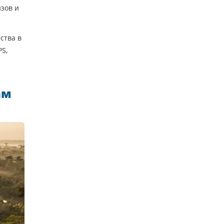
изов и
ства в
PS,
ам