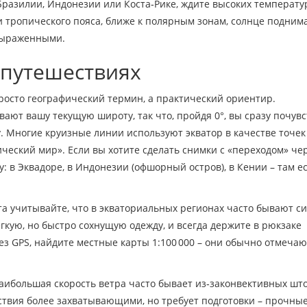
 Бразилии, Индонезии или Коста‑Рике, ждите высоких температу
и тропического пояса, ближе к полярным зонам, солнце подним
 выраженными.
 путешествиях
просто географический термин, а практический ориентир.
т вашу текущую широту, так что, пройдя 0°, вы сразу почувс
. Многие круизные линии используют экватор в качестве точек
ический мир». Если вы хотите сделать снимки с «переходом» че
у: в Эквадоре, в Индонезии (офшорный остров), в Кении – там е
а учитывайте, что в экваториальных регионах часто бывают с
гкую, но быстро сохнущую одежду, и всегда держите в рюкзаке
ез GPS, найдите местные карты 1:100 000 – они обычно отмечаю
аибольшая скорость ветра часто бывает из‑законвективных шт
ествия более захватывающими, но требует подготовки – прочны