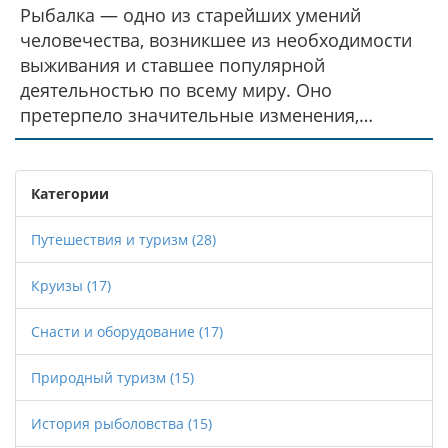
Рыбалка — одно из старейших умений
человечества, возникшее из необходимости
выживания и ставшее популярной
деятельностью по всему миру. Оно
претерпело значительные изменения,
начиная с использования каменных орудий и
заканчивая современными
высокотехнологичными снастями. История
Категории
рыболовства неразрывно связана с
культурой и развитием человеческого
Путешествия и туризм
(28)
общества. В этой статье мы проследим путь
Круизы
(17)
эволюции рыбалки и её значение в разные
эпохи.
Снасти и оборудование
(17)
Природный туризм
(15)
История рыболовства
(15)