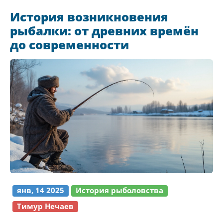
мистической жизни целаканта и его важности
История возникновения
для изучения эволюции.
рыбалки: от древних времён
до современности
янв, 14 2025
История рыболовства
Тимур Нечаев