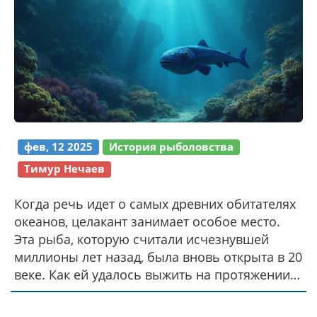
фев, 12 2025
История рыболовства
Тимур Нечаев
Когда речь идет о самых древних обитателях
океанов, целакант занимает особое место.
Эта рыба, которую считали исчезнувшей
миллионы лет назад, была вновь открыта в 20
веке. Как ей удалось выжить на протяжении
всех этих изменений планеты? Почему ее
считают 'живым ископаемым'? Узнайте о