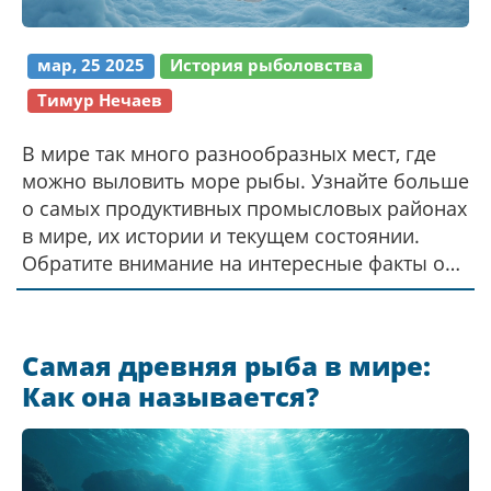
мар, 25 2025
История рыболовства
Тимур Нечаев
В мире так много разнообразных мест, где
можно выловить море рыбы. Узнайте больше
о самых продуктивных промысловых районах
в мире, их истории и текущем состоянии.
Обратите внимание на интересные факты о
рыбной ловле и советы, которые могут
помочь вам в приключениях на воде. И
почему некоторые места круглогодично
Самая древняя рыба в мире:
становятся объектом внимания
Как она называется?
профессиональных рыбаков? Узнайте об
этом в нашем захватывающем обзоре.