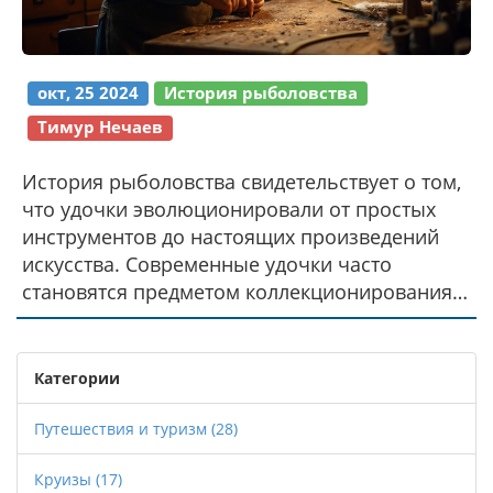
окт, 25 2024
История рыболовства
Тимур Нечаев
История рыболовства свидетельствует о том,
что удочки эволюционировали от простых
инструментов до настоящих произведений
искусства. Современные удочки часто
становятся предметом коллекционирования,
стоимость которых может достигать
невообразимых цифр. Исследуем, какие
удочки изготавливаются вручную, кто их
Категории
покупает и какие исторические экземпляры
всё ещё поражают воображение. Узнаем о
Путешествия и туризм
(28)
самых дорогих удочках, существующих в
Круизы
(17)
рыболовном мире, и о том, почему