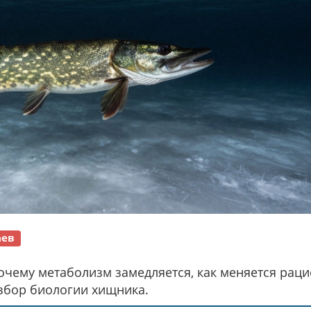
аев
почему метаболизм замедляется, как меняется раци
азбор биологии хищника.