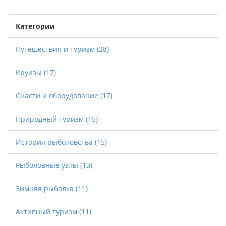
личным опытом поездок с детьми и даю
советы, как сэкономить. Всё — коротко,
Категории
честно и без воды.
Путешествия и туризм
(28)
Круизы
(17)
Снасти и оборудование
(17)
Природный туризм
(15)
История рыболовства
(15)
Рыболовные узлы
(13)
Зимняя рыбалка
(11)
Активный туризм
(11)