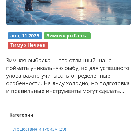
апр, 11 2025
Зимняя рыбалка
Тимур Нечаев
Зимняя рыбалка — это отличный шанс
поймать уникальную рыбу, но для успешного
улова важно учитывать определенные
особенности. На льду холодно, но подготовка
и правильные инструменты могут сделать
процесс комфортным и безопасным. Здесь
вы узнаете о лучших техниках, интересных
фактах и полезных советах для рыбаков в
Категории
зимнее время. Опытные рыбаки
рассказывают о своем подходе, а новичкам
Путешествия и туризм
(29)
будет предложено несколько рекомендаций