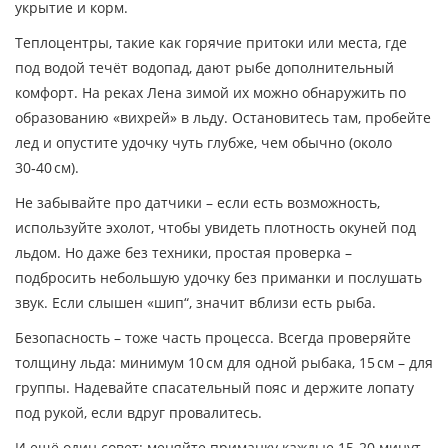
укрытие и корм.
Теплоцентры, такие как горячие притоки или места, где
под водой течёт водопад, дают рыбе дополнительный
комфорт. На реках Лена зимой их можно обнаружить по
образованию «вихрей» в льду. Остановитесь там, пробейте
лед и опустите удочку чуть глубже, чем обычно (около
30‑40 см).
Не забывайте про датчики – если есть возможность,
используйте эхолот, чтобы увидеть плотность окуней под
льдом. Но даже без техники, простая проверка –
подбросить небольшую удочку без приманки и послушать
звук. Если слышен «шип“, значит вблизи есть рыба.
Безопасность – тоже часть процесса. Всегда проверяйте
толщину льда: минимум 10 см для одной рыбака, 15 см – для
группы. Надевайте спасательный пояс и держите лопату
под рукой, если вдруг провалитесь.
И ещё один совет: меняйте приманку каждые 15‑20 минут,