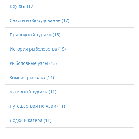
Круизы
(17)
для старта. Этот текст станет надежным
путеводителем для всех, кто хочет
Снасти и оборудование
(17)
попробовать рыбалку зимой.
Природный туризм
(15)
История рыболовства
(15)
Рыболовные узлы
(13)
Зимняя рыбалка
(11)
Активный туризм
(11)
Путешествия по Азии
(11)
Лодки и катера
(11)