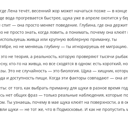
 где Лена течёт, весенний жор может начаться позже — в конце
де вода прогревается быстрее, щука уже в апреле охотится у бе
спит — она просто меняет поведение. Глубина, где она держит
 не просто знать, когда ловить, а понимать, почему она клюёт 
е используешь живца или крупную воблерную приманку, ты
ктябре, но не меняешь глубину — ты игнорируешь её миграцию.
 это не теория, а реальность, которую проверяют тысячи рыбак
сну, кто-то на живца, но все сходятся в одном: есть короткий, но
азы. Это не случайность — это биология. Щука — хищник, котор
да и доступность пищи. Когда эти факторы совпадают — она ат
: от того, как выбрать приманку для щуки в разное время год
десь нет общих фраз — только реальные наблюдения, которые п
ом. Ты узнаешь, почему в мае щука клюёт на поверхности, а в о
ли щуки — не тот же, что в Подмосковье. И как не пропустить 