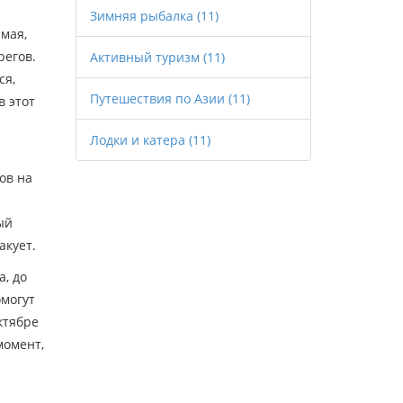
Зимняя рыбалка
(11)
 мая,
регов.
Активный туризм
(11)
ся,
Путешествия по Азии
(11)
в этот
Лодки и катера
(11)
ов на
ый
акует.
а, до
омогут
ктябре
момент,