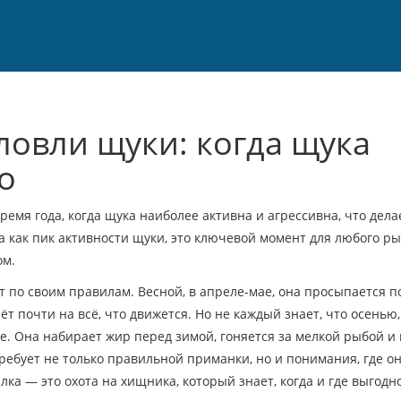
ловли щуки: когда щука
о
ремя года, когда щука наиболее активна и агрессивна, что дела
а как
пик активности щуки
, это ключевой момент для любого ры
ом.
т по своим правилам. Весной, в апреле-мае, она просыпается п
т почти на всё, что движется. Но не каждый знает, что осенью,
е. Она набирает жир перед зимой, гоняется за мелкой рыбой и
требует не только правильной приманки, но и понимания, где он
алка — это охота на хищника, который знает, когда и где выгодн