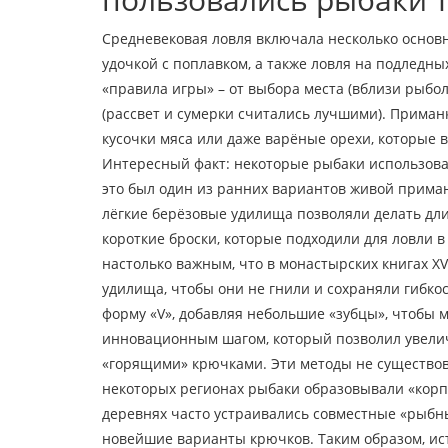
Средневековая ловля включала несколько осно
удочкой с поплавком, а также ловля на подледны
«правила игры» – от выбора места (вблизи рыбол
(рассвет и сумерки считались лучшими). Приман
кусочки мяса или даже варёные орехи, которые 
Интересный факт: некоторые рыбаки использова
это был один из ранних вариантов живой приман
лёгкие берёзовые удилища позволяли делать дли
короткие броски, которые подходили для ловли 
настолько важным, что в монастырских книгах XV
удилища, чтобы они не гнили и сохраняли гибко
форму «V», добавляя небольшие «зубцы», чтобы
инновационным шагом, который позволил увелич
«горящими» крючками. Эти методы не существова
некоторых регионах рыбаки образовывали «корпо
деревнях часто устраивались совместные «рыбн
новейшие варианты крючков. Таким образом,
ис