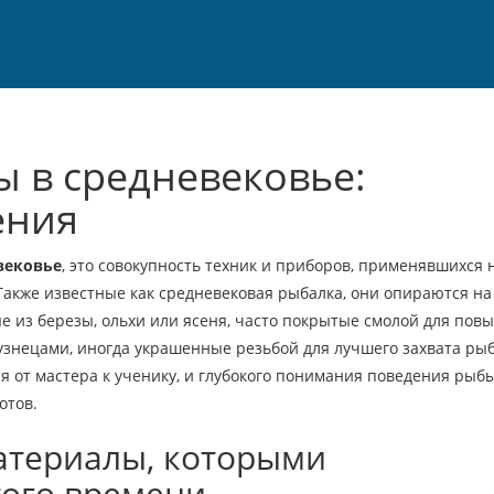
 в средневековье:
ения
вековье
,
это совокупность техник и приборов, применявшихся 
 Также известные как
средневековая рыбалка
, они опираются на
е из березы, ольхи или ясеня, часто покрытые смолой для по
знецами, иногда украшенные резьбой для лучшего захвата ры
 от мастера к ученику, и глубокого понимания поведения рыбы
отов.
атериалы, которыми
того времени