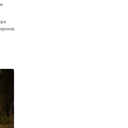
лю
ора
ориков,