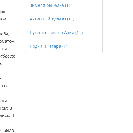
Зимняя рыбалка
(11)
вля
вои
Активный туризм
(11)
Путешествия по Азии
(11)
леба,
оматом.
Лодки и катера
(11)
ани –
заброса
:
,
»
о в
тыми
том: в
анок. В
, было