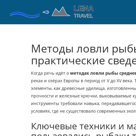
Методы ловли рыбы
практические свед
Когда речь идёт о
методах ловли рыбы средне
реках и озёрах Европы в период от V до XV века
.
элементы, как
древесные удилища
,
изготовленны
прочности
и
железные крючки
,
выковываемые ку
инструменты требовали навыка, передававшегося
условиях, где не существовало современных эхол
Ключевые техники и м
пользовались рыбаки 