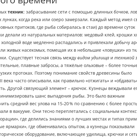
вных
техник
: забрасывание сети с помощью длинных
бочков
, ло
х лунках, когда река или озеро замерзали. Каждый метод имел с
овных притоков, где рыба собиралась в стаи) до времени суток
ки делали из натуральных материалов: медовый клей, крошки х
в холодной воде медленно распадались и привлекали добычу ар
ли живых насекомых, помещая их в небольшие «ловушки» из тк
ки. Существует тесная связь между
видом удилища
и
техникой 
тельные, плавные забросы, а тяжёлые ольховые – более точные
в узких протоках. Поэтому понимание свойств древесины было
II века часто описывали, как правильно «отжигать» и «обдавать
сть. Другой связующий элемент –
крючок
. Кузнецы веждывали ег
 минимизировать шанс выпадения рыбы. Это было важным
ить средний вес улова на 15‑20 % по сравнению с более прос
ли в вакууме. Они тесно переплетались с социальным контекс
рации», где делились знаниями о лучших местах и типах прим
ые ярмарки», где обменивались опытом, а кузнецы показывали
торическое оборудование
,
включающее удилища, крючки и сети