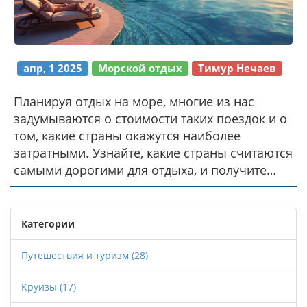
апр, 1 2025
Морской отдых
Тимур Нечаев
Планируя отдых на море, многие из нас
задумываются о стоимости таких поездок и о
том, какие страны окажутся наиболее
затратными. Узнайте, какие страны считаются
самыми дорогими для отдыха, и получите
полезные советы, как сэкономить даже в
роскошных местах. Мы также рассмотрим
несколько интересных фактов и предоставим
Категории
советы, чтобы ваш следующий отпуск не
разорил ваш бюджет.
Путешествия и туризм
(28)
Круизы
(17)