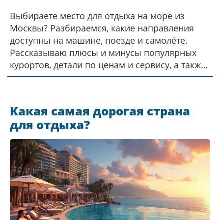
Выбираете место для отдыха на море из
Москвы? Разбираемся, какие направления
доступны на машине, поезде и самолёте.
Рассказываю плюсы и минусы популярных
курортов, детали по ценам и сервису, а также
пару неожиданных вариантов. Делюcь
личным опытом поездок с детьми и даю
советы, как сэкономить. Всё — коротко,
Какая самая дорогая страна
честно и без воды.
для отдыха?