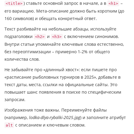
) ставьте основной запрос в начале, а в
–
<title>
<h1>
его вариацию. Мета‑описание должно быть коротким (до
160 символов) и обещать конкретный ответ.
Текст разбивайте на небольшие абзацы, используйте
подзаголовки
и
с включением синонимов.
<h2>
<h3>
Внутри статьи упоминайте ключевые слова естественно,
без переоптимизации – примерно 1‑2% от общего
количества слов.
Не забывайте про «длинный хвост»: если пишете про
«расписание рыболовных турниров в 2025», добавьте в
текст даты, места, ссылки на официальные сайты. Это
повышает шанс появления в поиске по специфическим
запросам.
Изображения тоже важны. Переименуйте файлы
(например,
lodka-dlya-rybalki-2025.jpg
) и заполните атрибут
с описанием и ключевым словом.
alt