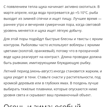
С появлением тепла щука начинает активно охотиться. В
марте‑апреле, когда вода прогревается до +5‑10°C, рыба
выходит из зимней спячки и ищет пищу. Лучшее время —
раннее утро и вечерняя сумеречная пора, когда световой
уровень меняется и щука ищет лёгкую добычу.
Для этой поры подойдут быстрые блесны и твисты с ярким
контуром. Рыболовы часто используют воблеры с яркими
цветами (золотой, оранжевый), потому что в прозрачной
воде щука реагирует на контраст. Длина проводки должна
быть рывками, имитирующими блуждающую рыбку.
Летний период (июнь‑август) иногда становится жарким, и
щука уходит в тени. Ставьте снасти у растительности, под
кромкой деревьев или в глубоких ямах. В полдень лучше
выбирать тяжёлые плавники, которые опускаются ниже
уровня света и скрывают ваш приманочный объект.
Осень и зима: особый