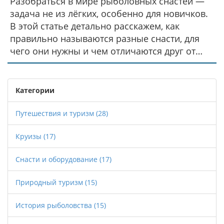
Разобраться в мире рыболовных снастей —
задача не из лёгких, особенно для новичков.
В этой статье детально расскажем, как
правильно называются разные снасти, для
чего они нужны и чем отличаются друг от
друга. Вы узнаете, какие инструменты
понадобятся для конкретных видов ловли, а
также получите простые советы по их выбору
Категории
и использованию. Приведём интересные
факты, которые помогут избежать типичных
Путешествия и туризм
(28)
ошибок. Всё только по делу, без сложных
Круизы
(17)
терминов и лишних слов.
Снасти и оборудование
(17)
Природный туризм
(15)
История рыболовства
(15)