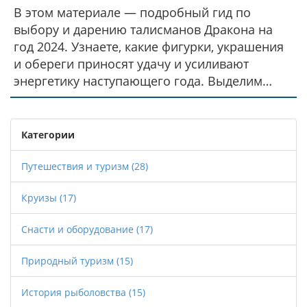
В этом материале — подробный гид по
выбору и дарению талисманов Дракона на
год 2024. Узнаете, какие фигурки, украшения
и обереги приносят удачу и усиливают
энергетику наступающего года. Выделим
материалы, цвета и символы, которые будут
наиболее благоприятны, а также дам советы
по выбору подарка в соответствии с
Категории
китайской традицией. В статье рассмотрим
как классические, так и необычные варианты
Путешествия и туризм
(28)
талисманов. Расскажем, на что стоит
Круизы
(17)
обратить особое внимание при покупке таких
сувениров и какие ошибки стоит избегать.
Снасти и оборудование
(17)
Природный туризм
(15)
История рыболовства
(15)