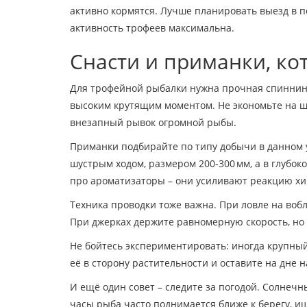
активно кормятся. Лучше планировать выезд в пе
активность трофеев максимальна.
Снасти и приманки, ко
Для трофейной рыбалки нужна прочная спиннингова
высоким крутящим моментом. Не экономьте на шн
внезапный рывок огромной рыбы.
Приманки подбирайте по типу добычи в данном у
шустрым ходом, размером 200‑300 мм, а в глубо
про ароматизаторы – они усиливают реакцию хищ
Техника проводки тоже важна. При ловле на вобл
При джерках держите равномерную скорость, но 
Не бойтесь экспериментировать: иногда крупный
её в сторону растительности и оставите на дне н
И ещё один совет – следите за погодой. Солнечн
часы рыба часто поднимается ближе к берегу, и