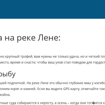
 на реке Лене:
о крупный трофей, вам нужны не только удача, но и четкий пл
место, время и снасти, чтобы ваш улов стал поводом для гордос
 рыбу
й подпиткой. На реке Лене это обычно глубокие ямы у изгибо
обилием коряг и камней. Если вы водите GPS‑карту, отмечайте та
окойна.
упные суда собираются к нересту, а осень – когда они гот�ятся к