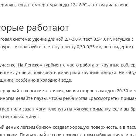
риоды, когда температура воды 12‑18 °C – в этом диапазоне
торые работают
я система: удочка длиной 2,7‑3,0 м, тест 0,5‑1,0 кг, катушка с
уре – используйте плетёную леску 0,30‑0,35 мм, она выдержит
частке. На Ленском турбиенте часто работают крупные воблер
кой яме лучше использовать живец или крупные джерки. Не забу
ника, особенно в холодной воде.
ер делайте короткие «скачки», меняя скорость каждые 20‑30 ме
иногда делайте паузы, чтобы рыба могла «рассмотреть» приман
 карп или сазан могут клюнуть на мягкую приманку, если вы б
а несколько минут.
ый день с лёгким бризом создает хорошую поверхность, а в па
щет корм. Привязывайте свои походы к этим наблюдениям, и ша