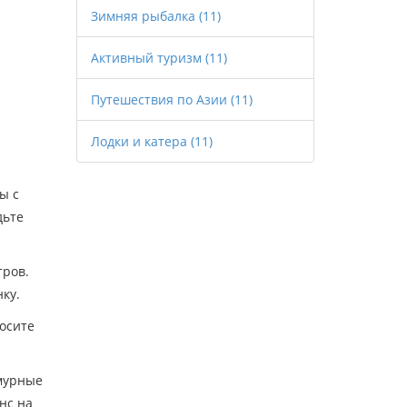
Зимняя рыбалка
(11)
Активный туризм
(11)
Путешествия по Азии
(11)
Лодки и катера
(11)
ы с
дьте
тров.
ку.
росите
смурные
нс на