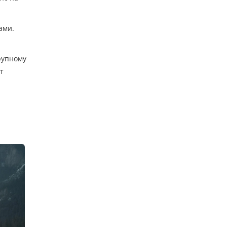
ами.
рупному
т