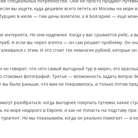
даже специальных потребностей. Они не просто продают путевк
сли вы ищете, куда дешевле всего лететь из Москвы на море в
 в Турцию в июле — там цены взлетели, а в Болгарию — ещё мож
е интернета. Но они надежнее. Когда у вас срывается рейс, а в
лужб. А если вы через агента — он сам решает проблему. Он зна
талкивался с этим. И это стоит тех немногих рублей, которые он
и он говорит, что «это самый выгодный тур в мире», это красны
о стоковых фотографий. Третье — возможность задать вопрос б
е вы были раньше, что вам не понравилось, и только потом пр
могут разобраться: когда выгоднее покупать путевки, какие ст
ь на море недорого в Европе, и как не попасть на подставу при
 турагент. Но мы показываем, когда он реально помогает — и к