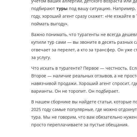
учетом ваших аллергий, детского возраста или 
подбирают
туры
под вашу ситуацию. Например, е
году, хороший агент сразу скажет: «Не езжайте
поймать выгоду».
Важно понимать, что турагенты не всегда дешевл
купили тур сами — вы звоните в десять разных с
отвечает за перелет, а кто за трансфер. Он уже с
за услугу.
Что искать в турагенте? Первое — честность. Есл
Второе — наличие реальных отзывов, а не прост
навязчивой продажи. Хороший агент спросит, гд
варианты. Он не торопит. Он подбирает.
В нашем сборнике вы найдете статьи, которые по
2025 году самые популярные, где можно отдохнут
тура. Мы не говорим, что вам обязательно нужен
просто переплачиваете за пустые обещания.