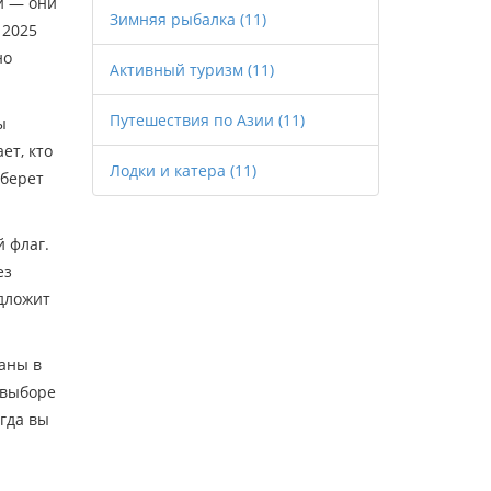
и — они
Зимняя рыбалка
(11)
 2025
но
Активный туризм
(11)
Путешествия по Азии
(11)
ы
ет, кто
Лодки и катера
(11)
 берет
й флаг.
ез
едложит
раны в
 выборе
огда вы