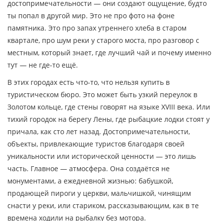
достопримечательности — они создают ощущение, будто
ты попал в другой мир.
Это не про фото на фоне
памятника. Это про запах утреннего хлеба в старом
квартале, про шум реки у старого моста, про разговор с
местным, который знает, где лучший чай и почему именно
тут — не где-то ещё.
В этих городах есть что-то, что нельзя купить в
туристическом бюро. Это может быть узкий переулок в
Золотом кольце, где стены говорят на языке XVIII века. Или
тихий городок на берегу Лены, где рыбацкие лодки стоят у
причала, как сто лет назад.
Достопримечательности
,
объекты, привлекающие туристов благодаря своей
уникальности или исторической ценности
— это лишь
часть. Главное — атмосфера. Она создаётся не
монументами, а ежедневной жизнью: бабушкой,
продающей пироги у церкви, мальчишкой, чинящим
снасти у реки, или стариком, рассказывающим, как в те
времена ходили на рыбалку без мотора.