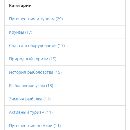
почему необходимо следовать этим
Категории
правилам. Читателям будут предложены
советы по безопасному и законному
Путешествия и туризм
(29)
рыболовству в это время года.
Круизы
(17)
Снасти и оборудование
(17)
Природный туризм
(15)
История рыболовства
(15)
Рыболовные узлы
(13)
Зимняя рыбалка
(11)
Активный туризм
(11)
Путешествия по Азии
(11)