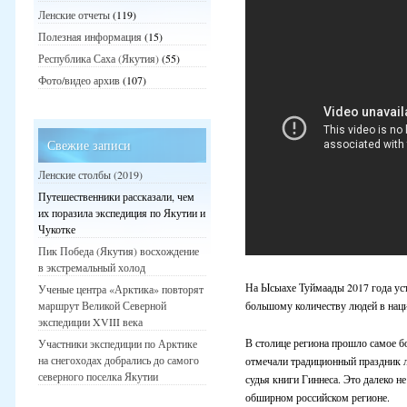
Ленские отчеты
(119)
Полезная информация
(15)
Республика Саха (Якутия)
(55)
Фото/видео архив
(107)
Свежие записи
Ленские столбы (2019)
Путешественники рассказали, чем
их поразила экспедиция по Якутии и
Чукотке
Пик Победа (Якутия) восхождение
в экстремальный холод
На Ысыахе Туймаады 2017 года ус
Ученые центра «Арктика» повторят
большому количеству людей в нац
маршрут Великой Северной
экспедиции XVIII века
В столице региона прошло самое 
Участники экспедиции по Арктике
на снегоходах добрались до самого
отмечали традиционный праздник 
северного поселка Якутии
судья книги Гиннеса. Это далеко 
обширном российском регионе.