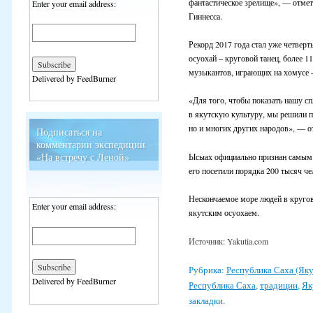
фантастическое зрелище», — отмет
Enter your email address:
Гиннесса.
Рекорд 2017 года стал уже четвер
осуохай – круговой танец, более 1
музыкантов, играющих на хомусе –
Delivered by FeedBurner
«Для того, чтобы показать нашу сп
в якутскую культуру, мы решили по
но и многих других народов», — о
Подписаться на
комментарии экспедиции
«На встречу с Леной»
Ысыах официально признан самым 
его посетили порядка 200 тысяч че
Нескончаемое море людей в круго
Enter your email address:
якутским осуохаем.
Источник: Yakutia.com
Рубрика:
Республика Саха (Яку
Delivered by FeedBurner
Республика Саха
,
традиции
,
Як
закладки.