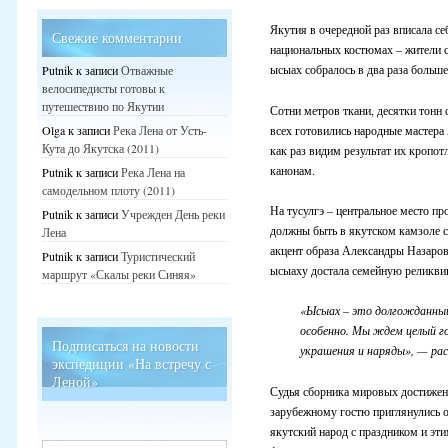
Якутия в очередной раз вписала се
Свежие комментарии
национальных костюмах – жители 
ысыах собралось в два раза больше
Putnik
к записи
Отважные
велосипедисты готовы к
путешествию по Якутии
Сотни метров ткани, десятки тонн
всех готовились народные мастера
Olga
к записи
Река Лена от Усть-
Кута до Якутска (2011)
как раз видим результат их кропо
канонам.
Putnik
к записи
Река Лена на
самодельном плоту (2011)
На тусулгэ – центральное место п
Putnik
к записи
Учрежден День реки
должны быть в якутском камзоле с
Лена
акцент образа Александры Назаров
Putnik
к записи
Туристический
ысыаху достала семейную реликви
маршрут «Скалы реки Синяя»
«Ысыах – это долгожданный 
особенно. Мы ждем целый го
Подписаться на новости
украшения и наряды», — ра
экспедиции «На встречу с
Леной»
Судья сборника мировых достижен
зарубежному гостю приглянулись о
якутский народ с праздником и эт