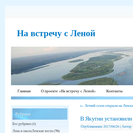
На встречу с Леной
Главная
О проекте «На встречу с Леной»
Контакты
←
Летний сезон открыли на Ленск
Рубрики
В Якутии установили
Без рубрики
(1)
Опубликовано
2017/06/26
|
Автор:
Лена и околоЛенские вести
(70)