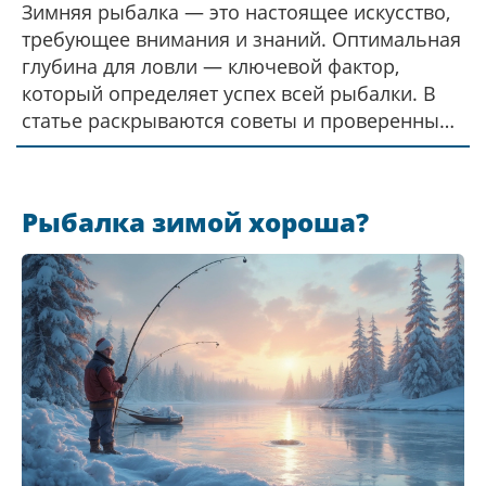
Зимняя рыбалка — это настоящее искусство,
требующее внимания и знаний. Оптимальная
глубина для ловли — ключевой фактор,
который определяет успех всей рыбалки. В
статье раскрываются советы и проверенные
стратегии, которые помогут рыболовам
выбрать правильную глубину для различных
видов рыб. Также упоминаются важные
Рыбалка зимой хороша?
климатические условия и особенности
поведения рыб зимой. Избавьтесь от догадок
и научитесь определять идеальные условия
для зимней ловли.