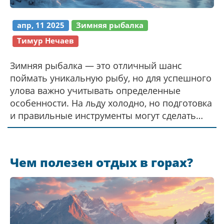
апр, 11 2025
Зимняя рыбалка
Тимур Нечаев
Зимняя рыбалка — это отличный шанс
поймать уникальную рыбу, но для успешного
улова важно учитывать определенные
особенности. На льду холодно, но подготовка
и правильные инструменты могут сделать
процесс комфортным и безопасным. Здесь
вы узнаете о лучших техниках, интересных
фактах и полезных советах для рыбаков в
Чем полезен отдых в горах?
зимнее время. Опытные рыбаки
рассказывают о своем подходе, а новичкам
будет предложено несколько рекомендаций
для старта. Этот текст станет надежным
путеводителем для всех, кто хочет