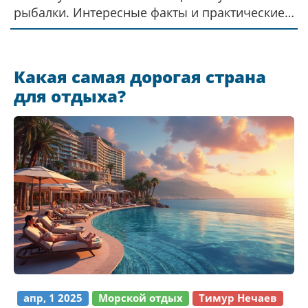
рыбалки. Интересные факты и практические
советы помогут вам разобраться, как
выбрать наживку, чтобы наслаждаться
рыбалкой с наибольшей эффективностью.
Какая самая дорогая страна
Узнайте, какие наживки предпочитают
для отдыха?
разные виды рыбы.
апр, 1 2025
Морской отдых
Тимур Нечаев