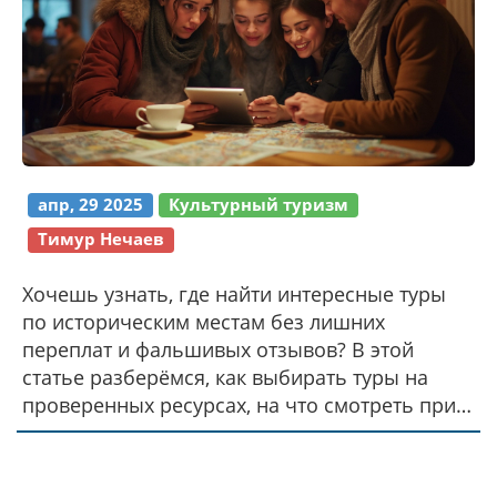
апр, 29 2025
Культурный туризм
Тимур Нечаев
Хочешь узнать, где найти интересные туры
по историческим местам без лишних
переплат и фальшивых отзывов? В этой
статье разберёмся, как выбирать туры на
проверенных ресурсах, на что смотреть при
бронировании, и как не попасться на удочку
мошенников. Я поделюсь личными
лайфхаками, расскажу о популярных сервисах