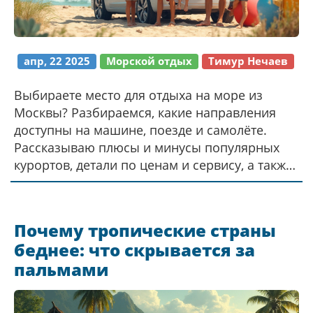
апр, 22 2025
Морской отдых
Тимур Нечаев
Выбираете место для отдыха на море из
Москвы? Разбираемся, какие направления
доступны на машине, поезде и самолёте.
Рассказываю плюсы и минусы популярных
курортов, детали по ценам и сервису, а также
пару неожиданных вариантов. Делюcь
личным опытом поездок с детьми и даю
советы, как сэкономить. Всё — коротко,
Почему тропические страны
честно и без воды.
беднее: что скрывается за
пальмами