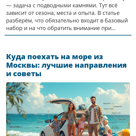
— задача с подводными камнями. Тут всё
зависит от сезона, места и опыта. В статье
разберём, что обязательно входит в базовый
набор и на что обратить внимание при
выборе аксессуаров и приманок. Поделюсь
личными советами и хитростями для
комфортной рыбалки. Простым языком
Куда поехать на море из
расскажу, как не заблудиться в огромном
Москвы: лучшие направления
выборе снастей.
и советы