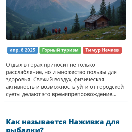
попробовать рыбалку зимой.
апр, 8 2025
Горный туризм
Тимур Нечаев
Отдых в горах приносит не только
расслабление, но и множество пользы для
здоровья. Свежий воздух, физическая
активность и возможность уйти от городской
суеты делают это времяпрепровождение
уникальным. Узнайте, почему стоит
отправиться в горы и как это может улучшить
ваше самочувствие. Вдохновитесь
Как называется Наживка для
примерами и советами, чтобы ваше
рыбалки?
путешествие стало незабываемым