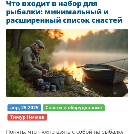
Что входит в набор для
и неожиданных фишках поиска путешествий.
рыбалки: минимальный и
В конце будет подборка нестандартных
расширенный список снастей
маршрутов, про которые редко пишут на
главных туристических порталах.
апр, 25 2025
Снасти и оборудование
Тимур Нечаев
Понять, что нужно взять с собой на рыбалку