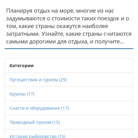
Планируя отдых на море, многие из нас
задумываются о стоимости таких поездок и о
том, какие страны окажутся наиболее
затратными. Узнайте, какие страны считаются
самыми дорогими для отдыха, и получите
полезные советы, как сэкономить даже в
роскошных местах. Мы также рассмотрим
несколько интересных фактов и предоставим
Категории
советы, чтобы ваш следующий отпуск не
разорил ваш бюджет.
Путешествия и туризм
(29)
Круизы
(17)
Снасти и оборудование
(17)
Природный туризм
(15)
История рыболовства
(15)