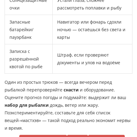
Солнцезащитные
Устали глаза, сложнее
очки
рассмотреть поплавки и рыбу
Запасные
Навигатор или фонарь сдохли
батарейки/
ночью — остаёшься без света и
пауэрбанк
карты
Записка с
Штраф, если проверяют
разрешённой
документы и улов на водоёме
квотой по рыбе
Один из простых трюков — всегда вечером перед
рыбалкой перепроверяйте
снасти
и оборудование.
Оцените прогноз погоды и подумайте: выдержит ли ваш
набор для рыбалки
дождь, ветер или жару.
Поэкспериментируйте, составьте для себя список
вещей-«мастхэв» — такой подход реально экономит нервы
и время.