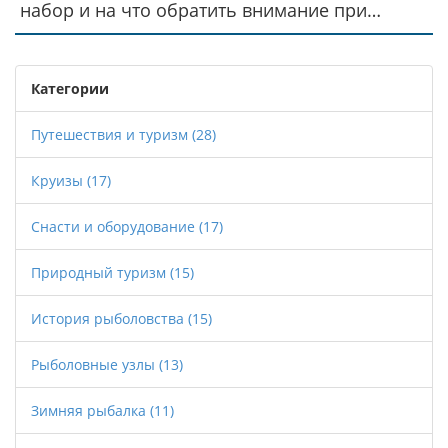
набор и на что обратить внимание при
выборе аксессуаров и приманок. Поделюсь
личными советами и хитростями для
комфортной рыбалки. Простым языком
Категории
расскажу, как не заблудиться в огромном
выборе снастей.
Путешествия и туризм
(28)
Круизы
(17)
Снасти и оборудование
(17)
Природный туризм
(15)
История рыболовства
(15)
Рыболовные узлы
(13)
Зимняя рыбалка
(11)