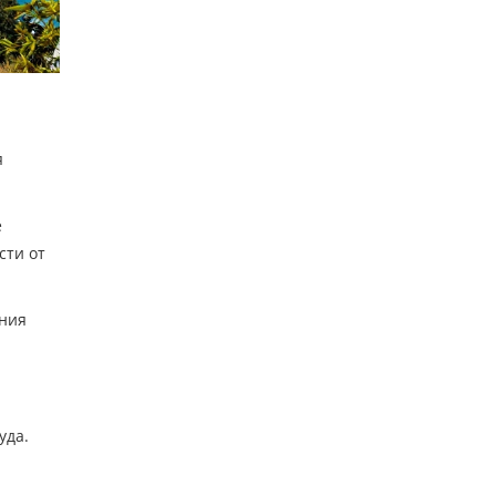
я
е
сти от
ания
уда.