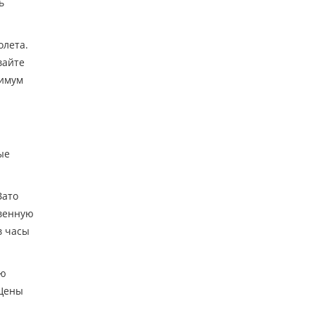
ь
олета.
вайте
симум
ые
Зато
твенную
в часы
ую
 Цены