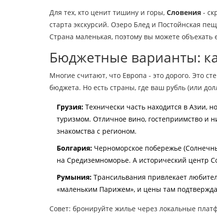
Для тех, кто ценит тишину и горы,
Словения
- ск
старта экскурсий. Озеро Блед и Постойнская пеще
Страна маленькая, поэтому вы можете объехать е
Бюджетные варианты: ка
Многие считают, что Европа - это дорого. Это с
бюджета. Но есть страны, где ваш рубль (или дол
Грузия:
Технически часть находится в Азии, н
туризмом. Отличное вино, гостеприимство и н
знакомства с регионом.
Болгария:
Черноморское побережье (Солнечный
на Средиземноморье. А исторический центр С
Румыния:
Трансильвания привлекает любителе
«маленьким Парижем», и цены там подтверждаю
Совет: бронируйте жилье через локальные платф