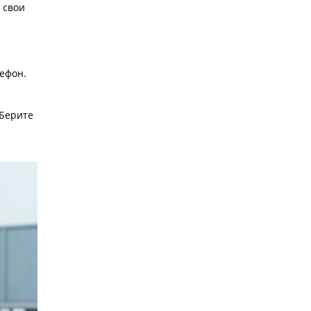
 свои
лефон.
 Берите