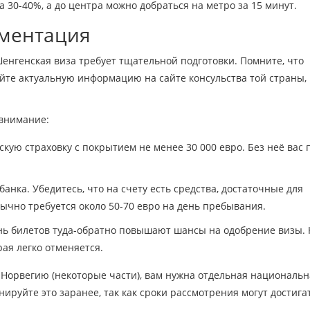
 30-40%, а до центра можно добраться на метро за 15 минут.
ументация
енгенская виза требует тщательной подготовки. Помните, что
яйте актуальную информацию на сайте консульства той страны,
 внимание:
ую страховку с покрытием не менее 30 000 евро. Без неё вас 
анка. Убедитесь, что на счету есть средства, достаточные для
бычно требуется около 50-70 евро на день пребывания.
ь билетов туда-обратно повышают шансы на одобрение визы. 
рая легко отменяется.
 Норвегию (некоторые части), вам нужна отдельная национальн
анируйте это заранее, так как сроки рассмотрения могут достига