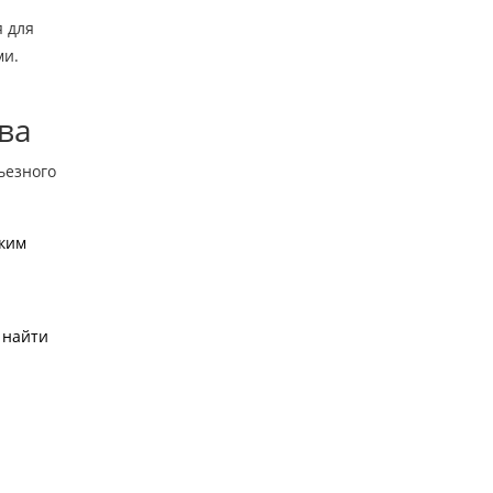
я для
ми.
ва
ьезного
ским
 найти