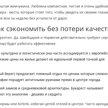
рытая жемчужина. Любляна компактная, чистая и очень удобна
ра - места, которые стоят того, чтобы увидеть их своими глаза
ё всю за неделю без усталости от дорог.
к сэкономить без потери качест
тереотип. Да, Швейцария и Норвегия действительно требуют сер
лар) будет работать эффективнее.
о культурно и логистически она часто ассоциируется с европей
изкие цены на жилье делают её идеальной первой точкой для
 берег) предлагает пляжный отдых по ценам, которые сложно
офии порадует античными руинами прямо в центре города.
й замков и средневековой архитектуры. Букарест называют
т эту аналогию - дешево и сердито.
ормы или Airbnb, избегая цепей отелей в центре. Часто аренда