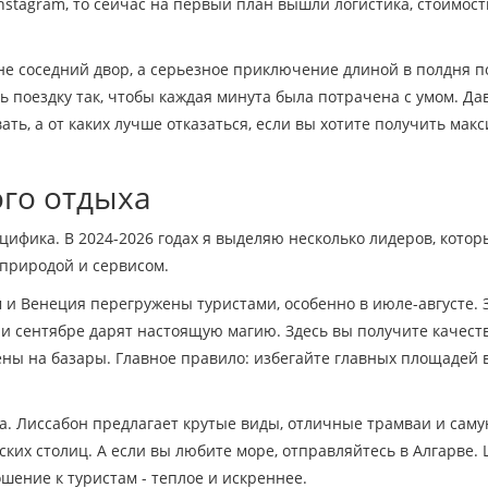
nstagram, то сейчас на первый план вышли логистика, стоимост
о не соседний двор, а серьезное приключение длиной в полдня п
ь поездку так, чтобы каждая минута была потрачена с умом. Да
ать, а от каких лучше отказаться, если вы хотите получить мак
ого отдыха
ецифика. В 2024-2026 годах я выделяю несколько лидеров, котор
 природой и сервисом.
м и Венеция перегружены туристами, особенно в июле-августе. 
и сентябре дарят настоящую магию. Здесь вы получите качес
ны на базары. Главное правило: избегайте главных площадей 
а. Лиссабон предлагает крутые виды, отличные трамваи и сам
ких столиц. А если вы любите море, отправляйтесь в Алгарве.
шение к туристам - теплое и искреннее.