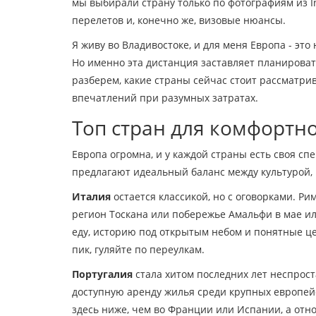
мы выбирали страну только по фотографиям из I
перелетов и, конечно же, визовые нюансы.
Я живу во Владивостоке, и для меня Европа - эт
Но именно эта дистанция заставляет планироват
разберем, какие страны сейчас стоит рассматрив
впечатлений при разумных затратах.
Топ стран для комфортн
Европа огромна, и у каждой страны есть своя сп
предлагают идеальный баланс между культурой,
Италия
остается классикой, но с оговорками. Ри
регион Тоскана или побережье Амальфи
в мае ил
еду, историю под открытым небом и понятные це
пик, гуляйте по переулкам.
Португалия
стала хитом последних лет неспрост
доступную аренду жилья среди крупных европейс
здесь ниже, чем во Франции или Испании, а отно