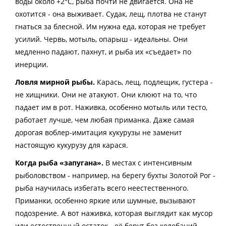
воды около +2°C, рыба почти не двигается. Она не
охотится - она выживает. Судак, лещ, плотва не станут
гнаться за блесной. Им нужна еда, которая не требует
усилий. Червь, мотыль, опарыш - идеальны. Они
медленно падают, пахнут, и рыба их «съедает» по
инерции.
Ловля мирной рыбы.
Карась, лещ, подлещик, густера -
не хищники. Они не атакуют. Они клюют на то, что
падает им в рот. Наживка, особенно мотыль или тесто,
работает лучше, чем любая приманка. Даже самая
дорогая воблер-имитация кукурузы не заменит
настоящую кукурузу для карася.
Когда рыба «запугана».
В местах с интенсивным
рыболовством - например, на берегу бухты Золотой Рог -
рыба научилась избегать всего неестественного.
Приманки, особенно яркие или шумные, вызывают
подозрение. А вот наживка, которая выглядит как мусор
или естественный остаток - её берут без колебаний.