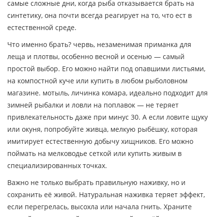
самые сложные дни, когда рыба отказывается брать на
синтетику, она почти всегда реагирует на то, что ест в
естественной среде.
Что именно брать?
червь
,
незаменимая приманка для
леща и плотвы, особенно весной и осенью
— самый
простой выбор. Его можно найти под опавшими листьями,
на компостной куче или купить в любом рыболовном
магазине.
мотыль
,
личинка комара, идеально подходит для
зимней рыбалки и ловли на поплавок
— не теряет
привлекательность даже при минус 30. А если ловите щуку
или окуня, попробуйте
живца
,
мелкую рыбёшку, которая
имитирует естественную добычу хищников
. Его можно
поймать на мелководье сеткой или купить живым в
специализированных точках.
Важно не только выбрать правильную наживку, но и
сохранить её живой. Натуральная наживка теряет эффект,
если перегрелась, высохла или начала гнить. Храните