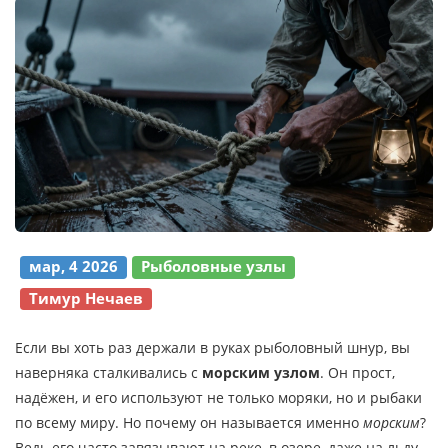
мар, 4 2026
Рыболовные узлы
Тимур Нечаев
Если вы хоть раз держали в руках рыболовный шнур, вы
наверняка сталкивались с
морским узлом
. Он прост,
надёжен, и его используют не только моряки, но и рыбаки
по всему миру. Но почему он называется именно
морским
?
Ведь его часто завязывают на реке, в озере, даже на льду