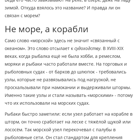
зимой. Откуда взялось это название? И правда ли он
связан с морем?
Не море, а корабли
Само слово «морской» здесь не значит «связанный с
океаном». Это слово отсылает к
судоходству
. В XVIII-XIX
веках, когда рыбалка ещё не была хобби, а ремеслом,
моряки и рыбаки часто работали вместе. На торговых и
рыболовных судах - от барков до шлюпок - требовались
узлы, которые не развязывались под нагрузкой, не
проскальзывали при намокании и выдерживали штормы.
Именно такие узлы и стали называть «морскими» - потому
что их использовали на морских судах.
Рыбаки быстро заметили: если узел работает на корабле в
шторм, он точно сработает на леске с тяжёлой щукой или
лососём. Так морской узел перекочевал с палубы в
рыболовные сети. Он стал стандартом для крепления