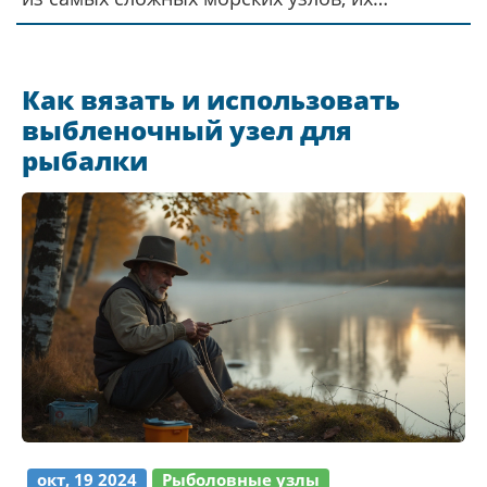
использование и рекомендации по их
освоению. Узнайте, какие узлы наиболее
трудны для вязания и почему они
Как вязать и использовать
необходимы в практической рыбалке.
выбленочный узел для
рыбалки
окт, 19 2024
Рыболовные узлы