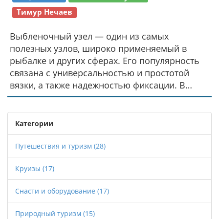
Тимур Нечаев
Выбленочный узел — один из самых
полезных узлов, широко применяемый в
рыбалке и других сферах. Его популярность
связана с универсальностью и простотой
вязки, а также надежностью фиксации. В
статье подробно рассматриваются его
особенности, как шаг за шагом завязать этот
узел и где он может пригодиться. Даются
Категории
советы и интересные факты, которые помогут
как начинающим, так и опытным рыболовам.
Путешествия и туризм
(28)
Круизы
(17)
Снасти и оборудование
(17)
Природный туризм
(15)