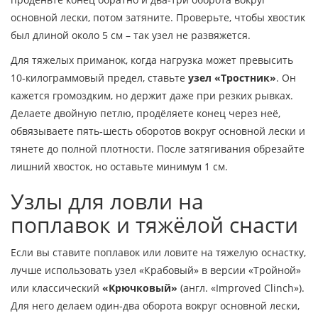
основной лески, потом затяните. Проверьте, чтобы хвостик
был длиной около 5 см – так узел не развяжется.
Для тяжелых приманок, когда нагрузка может превысить
10‑килограммовый предел, ставьте
узел «Тростник»
. Он
кажется громоздким, но держит даже при резких рывках.
Делаете двойную петлю, продёляете конец через неё,
обвязываете пять‑шесть оборотов вокруг основной лески и
тянете до полной плотности. После затягивания обрезайте
лишний хвосток, но оставьте минимум 1 см.
Узлы для ловли на
поплавок и тяжёлой снасти
Если вы ставите поплавок или ловите на тяжелую оснастку,
лучше использовать узел «Крабовый» в версии «Тройной»
или классический
«Крючковый»
(англ. «Improved Clinch»).
Для него делаем один‑два оборота вокруг основной лески,