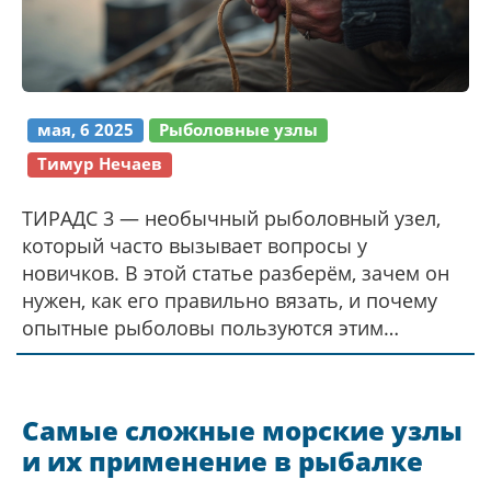
мая, 6 2025
Рыболовные узлы
Тимур Нечаев
ТИРАДС 3 — необычный рыболовный узел,
который часто вызывает вопросы у
новичков. В этой статье разберём, зачем он
нужен, как его правильно вязать, и почему
опытные рыболовы пользуются этим
вариантом. Расскажу конкретные ситуации,
когда Тирадс 3 реально помогает поймать
трофей. Добавлю советы, как не ошибиться
Самые сложные морские узлы
при его применении. Всё просто и по делу —
и их применение в рыбалке
без воды и сложных слов.