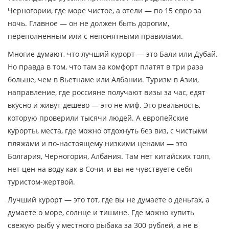
Черногории, где море чистое, а отели — по 15 евро за
ночь.
Главное — он не должен быть дорогим,
переполненным или с непонятными правилами.
Многие думают, что лучший курорт — это Бали или Дубай.
Но правда в том, что там за комфорт платят в три раза
больше, чем в Вьетнаме или Албании.
Туризм в Азии
,
направление, где россияне получают визы за час, едят
вкусно и живут дешево
— это не миф. Это реальность,
которую проверили тысячи людей. А
европейские
курорты
,
места, где можно отдохнуть без виз, с чистыми
пляжами и по-настоящему низкими ценами
— это
Болгария, Черногория, Албания. Там нет китайских толп,
нет цен на воду как в Сочи, и вы не чувствуете себя
туристом-жертвой.
Лучший курорт — это тот, где вы не думаете о деньгах, а
думаете о море, солнце и тишине. Где можно купить
свежую рыбу у местного рыбака за 300 рублей, а не в