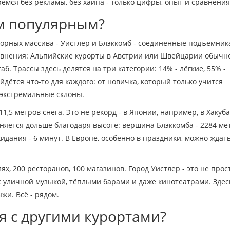
рёмся без рекламы, без хайпа - только цифры, опыт и сравнения
им популярным?
а горных массива - Уистлер и Блэккомб - соединённые подъёмник
равнения: Альпийские курорты в Австрии или Швейцарии обычн
аб. Трассы здесь делятся на три категории: 14% - лёгкие, 55% -
айдётся что-то для каждого: от новичка, который только учится
 экстремальные склоны.
11,5 метров снега. Это не рекорд - в Японии, например, в Хакуба
аняется дольше благодаря высоте: вершина Блэккомба - 2284 ме
дания - 6 минут. В Европе, особенно в праздники, можно ждать
ях, 200 ресторанов, 100 магазинов. Город Уистлер - это не прос
 уличной музыкой, тёплыми барами и даже кинотеатрами. Здес
жи. Всё - рядом.
я с другими курортами?