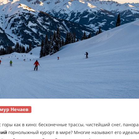
мур Нечаев
с горы как в кино: бесконечные трассы, чистейший снег, панора
ший
горнолыжный курорт в мире? Многие называют его идеаль