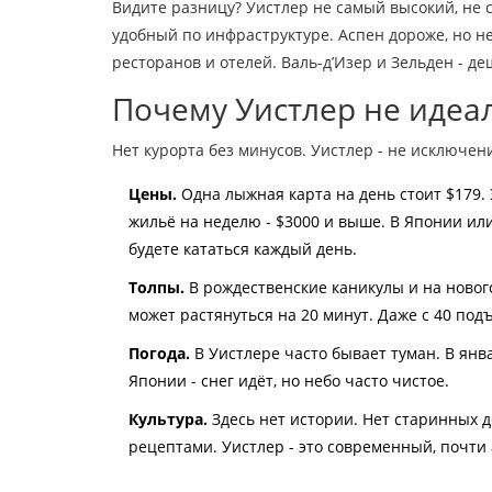
Видите разницу? Уистлер не самый высокий, не
удобный по инфраструктуре. Аспен дороже, но не
ресторанов и отелей. Валь-д’Изер и Зельден - д
Почему Уистлер не идеа
Нет курорта без минусов. Уистлер - не исключен
Цены.
Одна лыжная карта на день стоит $179. Э
жильё на неделю - $3000 и выше. В Японии ил
будете кататься каждый день.
Толпы.
В рождественские каникулы и на новог
может растянуться на 20 минут. Даже с 40 под
Погода.
В Уистлере часто бывает туман. В янва
Японии - снег идёт, но небо часто чистое.
Культура.
Здесь нет истории. Нет старинных д
рецептами. Уистлер - это современный, почти 