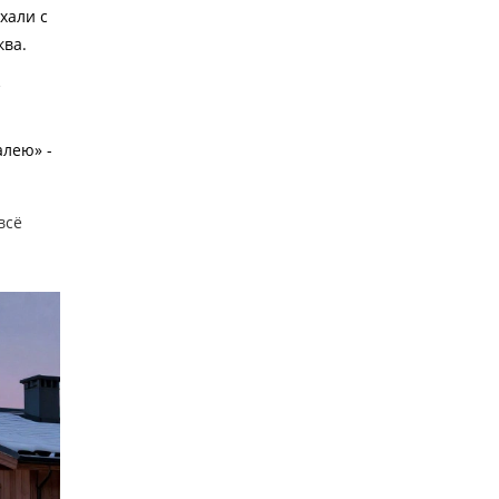
хали с
ква.
з
алею» -
всё