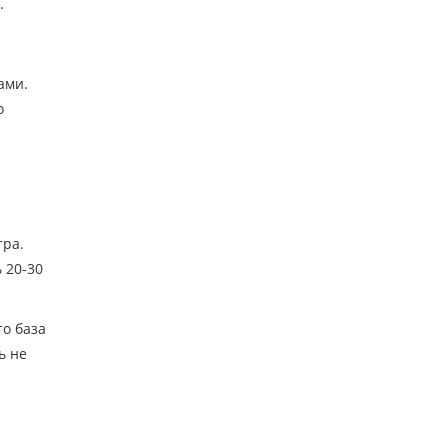
.
ами.
о
тра.
 20-30
то база
ь не