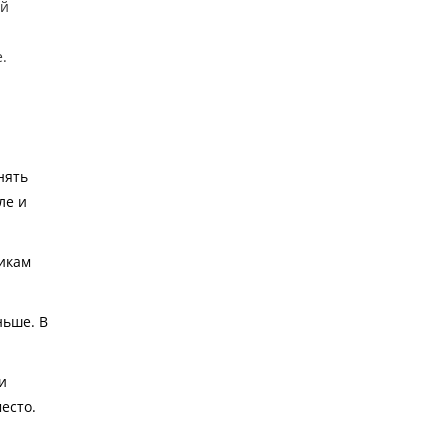
ый
.
нять
ле и
никам
ньше. В
и
есто.