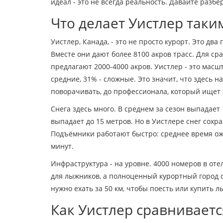
идеал - это не всегда реальность. Давайте разбе
Что делает Уистлер так
Уистлер, Канада, - это не просто курорт. Это дв
Вместе они дают более 8100 акров трасс. Для с
предлагают 2000-4000 акров. Уистлер - это масшт
средние, 31% - сложные. Это значит, что здесь н
поворачивать, до профессионала, который ищет
Снега здесь много. В среднем за сезон выпадает 
выпадает до 15 метров. Но в Уистлере снег сохр
Подъёмники работают быстро: среднее время ожи
минут.
Инфраструктура - на уровне. 4000 номеров в отел
для лыжников, а полноценный курортный город с
нужно ехать за 50 км, чтобы поесть или купить лы
Как Уистлер сравниваетс