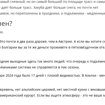
 самый снежный, но он самый большой по площади трасс и сам
 даёт больше трасс. Хакуба даёт больше снега, но почти нет
ешевле, но переполнены в праздники, а подъёмники - медленные
лен?
ие.
то почти в два раза дороже, чем в Австрии. А если вы хотите с
и Болгарии вы за те же деньги проживёте в пятизвёздочном оте
одние выходные здесь так много людей, что очередь к подъём
ъёмниками система не справляется в пик сезона.
ре 2024 года было 17 дней с плохой видимостью. В Альпах - ме
еревень, нет альпийских церквей, нет местной кухни с вековым
американский курорт. Если вы ищете атмосферу - это не ваше м