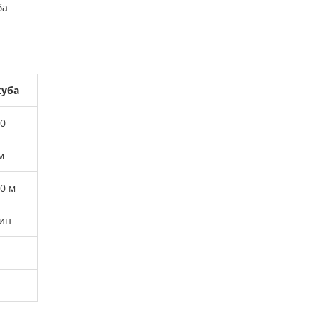
ба
куба
0
м
0 м
ин