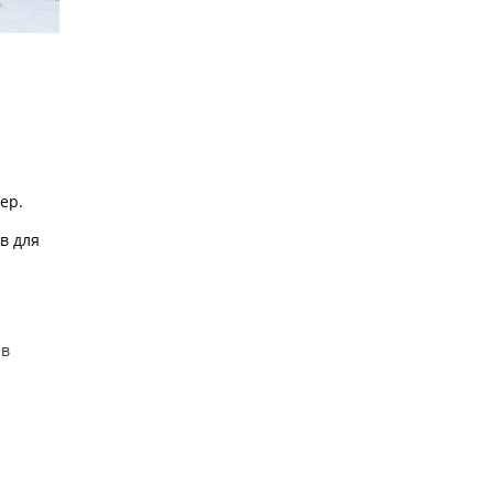
ер.
в для
 в