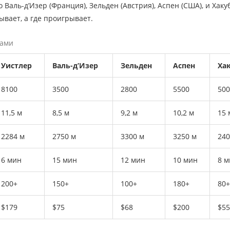
Валь-д’Изер (Франция), Зельден (Австрия), Аспен (США), и Хаку
ывает, а где проигрывает.
тами
Уистлер
Валь-д’Изер
Зельден
Аспен
Ха
8100
3500
2800
5500
500
11,5 м
8,5 м
9,2 м
10,2 м
15 
2284 м
2750 м
3300 м
3250 м
240
6 мин
15 мин
12 мин
10 мин
8 м
200+
150+
100+
180+
80+
$179
$75
$68
$200
$55