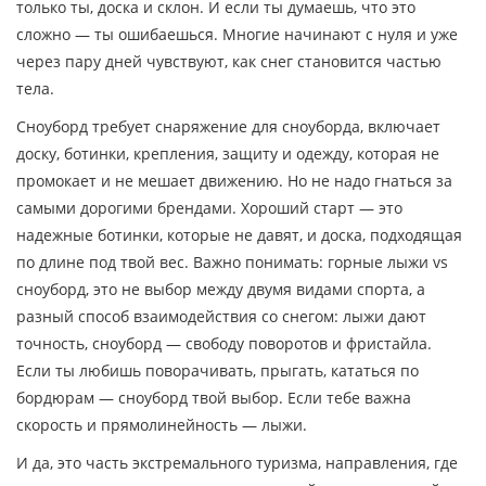
только ты, доска и склон. И если ты думаешь, что это
сложно — ты ошибаешься. Многие начинают с нуля и уже
через пару дней чувствуют, как снег становится частью
тела.
Сноуборд требует
снаряжение для сноуборда
,
включает
доску, ботинки, крепления, защиту и одежду, которая не
промокает и не мешает движению
. Но не надо гнаться за
самыми дорогими брендами. Хороший старт — это
надежные ботинки, которые не давят, и доска, подходящая
по длине под твой вес. Важно понимать:
горные лыжи vs
сноуборд
,
это не выбор между двумя видами спорта, а
разный способ взаимодействия со снегом: лыжи дают
точность, сноуборд — свободу поворотов и фристайла
.
Если ты любишь поворачивать, прыгать, кататься по
бордюрам — сноуборд твой выбор. Если тебе важна
скорость и прямолинейность — лыжи.
И да, это часть
экстремального туризма
,
направления, где