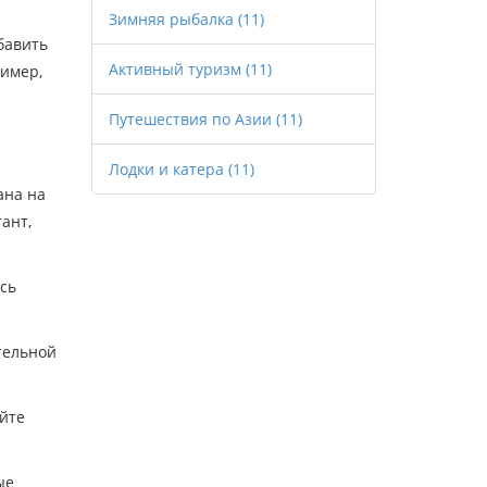
Зимняя рыбалка
(11)
бавить
Активный туризм
(11)
ример,
Путешествия по Азии
(11)
Лодки и катера
(11)
ана на
ант,
сь
тельной
йте
ые