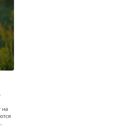
о
 на
ются