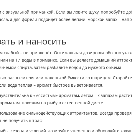
и с визуальной приманкой. Если вы ловите щуку, попробуйте до
ла, а для форели подойдёт более лёгкий, морской запах – нап
ать и наносить
м слабый – не привлечёт. Оптимальная дозировка обычно указ
 или на 1 л воды в приманке. Если вы делаете домашний аттракт
бъёмом спирта, затем разбавьте водой до нужного объёма.
щью распылителя или маленькой ёмкости со шприцем. Старайте
сли вода тёплая – аромат быстрее выветривается.
чувствительна к «мясистым» ароматам, летом – к запахам расти
ароматам, похожим на рыбу в естественной диете.
ользование сильнодействующих аттрактантов. Всегда проверя
 не получить штраф.
рыбы, сезона и условий, дозируйте умеренно и обновляйте кажд