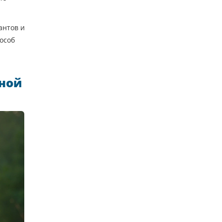
антов и
особ
шной