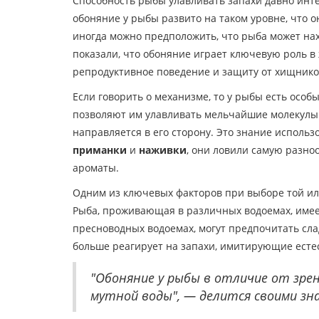
Способность рыбы улавливать запахи давно инте
обоняние у рыбы развито на таком уровне, что о
иногда можно предположить, что рыба может на
показали, что обоняние играет ключевую роль в 
репродуктивное поведение и защиту от хищнико
Если говорить о механизме, то у рыбы есть осо
позволяют им улавливать мельчайшие молекулы 
направляется в его сторону. Это знание испол
приманки
и
наживки
, они ловили самую разно
ароматы.
Одним из ключевых факторов при выборе той ил
Рыба, проживающая в различных водоемах, имее
пресноводных водоемах, могут предпочитать сла
больше реагирует на запахи, имитирующие есте
"Обоняние у рыбы в отличие от зре
мутной воды", — делится своими зн