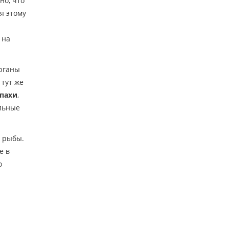
но, что
я этому
 на
органы
тут же
пахи
,
альные
я рыбы.
е в
о