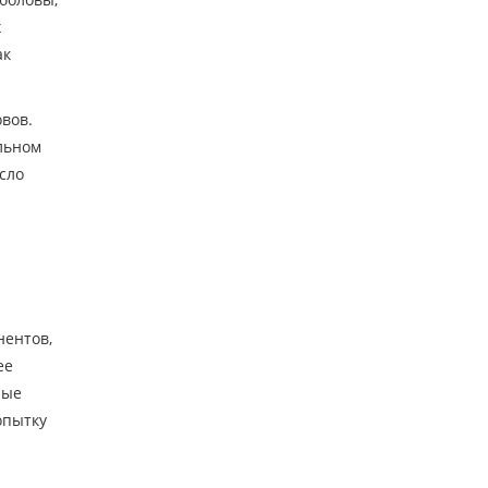
х
ак
вов.
льном
сло
нентов,
ее
рые
опытку