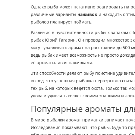
Однако рыба может негативно реагировать на р
различные варианты
наживок
и находить оптим
рыболов планирует поймать.
Различия в чувствительности рыбы к запахам c 
рыбак Юрий Гагарин. Он проводил множество эк
могут улавливать аромат на расстоянии до 500 м
ведь рыбак имеет возможность не просто дожида
её ароматыливая наживками.
Эти способности делают рыбу поистине удивите
вывод, что успешная рыбалка неразрывно связ
тех рыб, на которых ведётся охота. Только так
улова и удивлять коллег своими знаниями и ловк
Популярные ароматы дл
В мире рыбалки аромат приманки занимает поче
Исследования показывают, что рыбы, будь то пр
обонятельные способности при поиске пищи. Ср