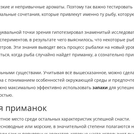
езкие и непривычные ароматы. Поэтому так важно тестировать
альные сочетания, которые привлекут именно ту рыбу, котору
буквальной точки зрения гипотезировал знаменитый исследова
спериментов, в результате чего выяснилось, что некоторые ры
етров. Эти знания выводят весь процесс рыбалки на новый уро
ться, когда рыба случайно найдет приманку, а сознательно при
льными существами. Учитывая всё вышесказанное, можно сдел
ана с пониманием особенностей окружающей среды и предпочт
 можно максимально эффективно использовать
запахи
для успешн
остью.
я приманок
тное место среди остальных характеристик успешной снасти.
есноводные или морские, в значительной степени полагаются 
еди самых популярных ароматов, которые часто используют ры