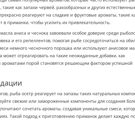
 такие как запахи червей, ракообразных и других естественны
 прекрасно реагируют на сладкие и фруктовые ароматы, такие к
т в приманки, чтобы усилить их привлекательность.
масла аниса и чеснока завоевали особое доверие среди рыболо
века и его репеллентов, помогая рыбе сосредоточиться на оби
меси немного чесночного порошка или используют анисовое ма
ба может отреагировать на такие неожиданные добавки, как
и ароматами порой становятся решающим фактором успешной
ндации
гов, рыба осетр реагирует на запахы таких натуральных компо
ьзуйте свежие или замороженные компоненты для создания бол
очитают сочетать ароматы, создавая уникальные смеси, кото
иях. Такой подход к приготовлению приманок делает каждую п