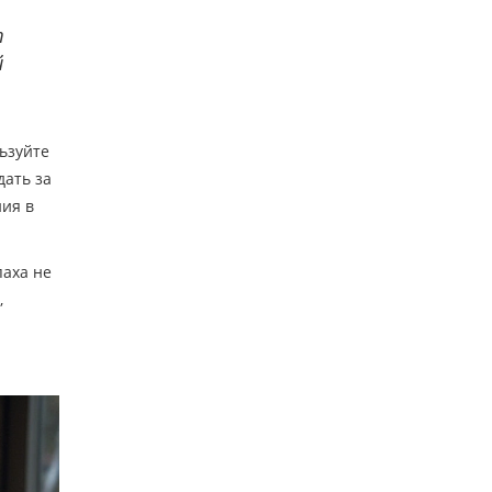
т
й
ьзуйте
дать за
ния в
паха не
,