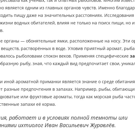
ресовала как ученых, так и опытных рыболовов. Многим извест
но является одним из главных органов чувств. Именно благодар
ходить пищу даже на значительных расстояниях. Исследования
жизни водных обитателей, влияя не только на поиск пищи, но и
в.
бые органы — обонятельные ямки, расположенные на носу. Эти 
веществ, растворённых в воде. Уловив приятный аромат, рыба 
ьзовалось рыболовами спокон веков. Применяя специфические
за
образную рыбу, зная, что каждый вид предпочитает свои, уник
и иной ароматной приманки является знание о среде обитани
т разные предпочтения в запахах. Например, рыбы, обитающи
дковатые или фруктовые ароматы, тогда как морская рыба част
ственные запахи её корма.
ния, работает и в условиях полной темноты или
аниями ихтиолог Иван Васильевич Журавлёв.