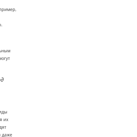
пример,
ф.
льным
могут
од
виды
я их
дят
и даже