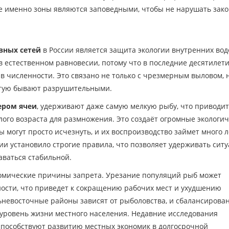
е именно зоны являются заповедными, чтобы не нарушать зако
вных сетей
в России является защита экологии внутренних вод
 естественном равновесии, потому что в последние десятилет
 численности. Это связано не только с чрезмерным выловом, н
стую бывают разрушительными.
ером ячеи
, удерживают даже самую мелкую рыбу, что приводит
ого возраста для размножения. Это создаёт огромные экологич
 могут просто исчезнуть, и их воспроизводство займет много л
сии установило строгие правила, что позволяет удерживать сит
аваться стабильной.
номические причины запрета. Урезание популяций рыб может
ости, что приведет к сокращению рабочих мест и ухудшению
ьневосточные районы зависят от рыболовства, и сбалансирова
уровень жизни местного населения. Недавние исследования
способствуют развитию местных экономик в долгосрочной