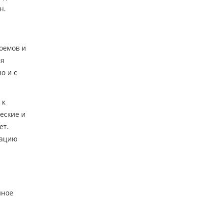
н.
оемов и
ия
о и с
 к
еские и
ет.
уацию
нное