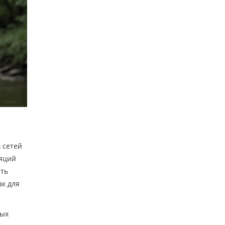
 сетей
ляций
ить
ак для
ных