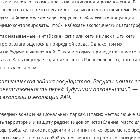
чески исключают возможность их выживания и размножения. В
рыбных запасов, что негативно сказывается на экосистеме. На
дают и более мелкие виды, нарушая стабильность популяций.
одимо контролировать, чтобы избежать экологических катастро
к называемые «китайские» сети или сети из лески. Эти сети
тро разлагающегося в природной среде. Однако при их
 и не будучи выловленной. Такая методика приводит к значите
сла. Как утверждает один из отчётов Росрыболовства, потери 
лённых регионах.
атегическая задача государства. Ресурсы наших в
ответственность перед будущими поколениями", —
экологии и эволюции РАН.
поведных зонах и национальных парках. В таких местах любые 
ь территории и защиту редких видов от истребления. Часто дл
ы рыбалки, такие как удочки и спиннинги, которые менее вре
 зонах может нести за собой существенные штрафные санкции 