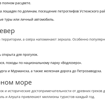
в полном расцвете.
 на лошадях по долинам, посещение петроглифов Устюжского ра
ные туры или личный автомобиль.
север
% территории, а озёра напоминают зеркала
. Особенно популяр
ь открыта для прогулок.
сося, походы по национальному парку «Водлозеро».
рга и Мурманска, а также железная дорога до Петрозаводска.
рном море
ок и исторические достопримечательности от древних греков 
поль и Алушта привлекают миллионы туристов каждый год.