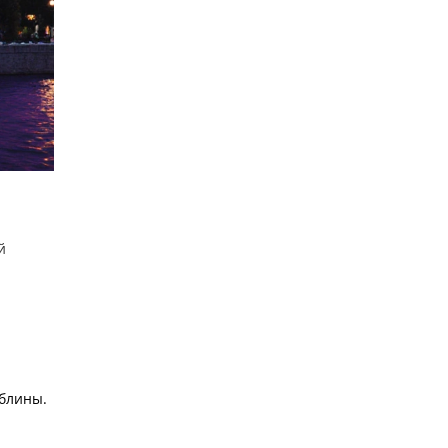
й
 блины.