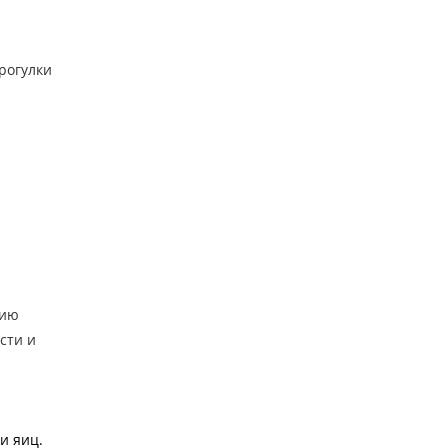
прогулки
рию
сти и
и яиц.