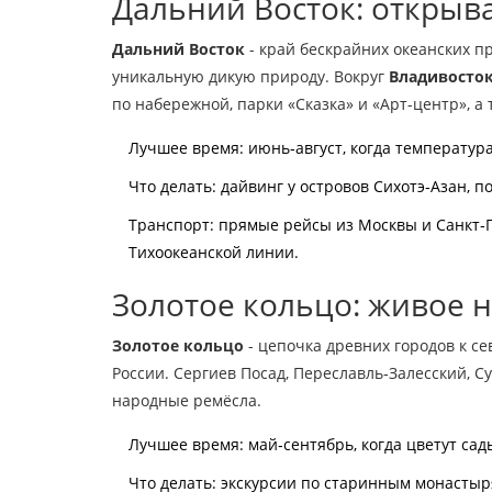
Дальний Восток: открыв
Дальний Восток
- край бескрайних океанских пр
уникальную дикую природу
. Вокруг
Владивосто
по набережной, парки «Сказка» и «Арт-центр», а
Лучшее время: июнь‑август, когда температура
Что делать: дайвинг у островов Сихотэ‑Азан, п
Транспорт: прямые рейсы из Москвы и Санкт
Тихоокеанской линии.
Золотое кольцо: живое 
Золотое кольцо
- цепочка древних городов к се
России
. Сергиев Посад, Переславль‑Залесский, С
народные ремёсла.
Лучшее время: май‑сентябрь, когда цветут сад
Что делать: экскурсии по старинным монастыря