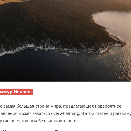
Тимур Нечаев
то самая большая страна мира, предлагающая невероятное
авления может казаться overwhelming. В этой статье я расскажу
яркие впечатления без лишних хлопот.