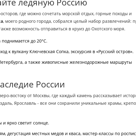
айте ледяную Россию
осторов, где можно сочетать морской отдых, горные походы и
ка
, моего родного города, собрался целый набор развлечений: 
 также возможность отправиться в круиз до Охотского моря.
 поднимается до 20°C.
оход к вулкану Ключевская Сопка, экскурсия в «Русский остров».
‑Петербурга, а также живописные железнодорожные маршруты
наследие России
веро‑востоку от Москвы, где каждый камень рассказывает исто
уздаль, Ярославль - все они сохранили уникальные храмы, крепо
ы и ярко светит солнце.
м, дегустация местных медов и кваса, мастер‑классы по роспис