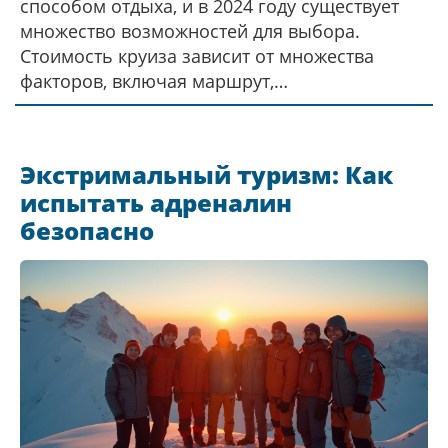
способом отдыха, и в 2024 году существует
множество возможностей для выбора.
Стоимость круиза зависит от множества
факторов, включая маршрут,
продолжительность, класс лайнера и время
года. В статье рассматриваются различные
предложения и даны советы, как сэкономить
Экстримальный туризм: Как
на круизе. Узнайте, что влияет на цену и как
испытать адреналин
выбрать лучшее предложение для
безопасно
путешествия на лайнере.