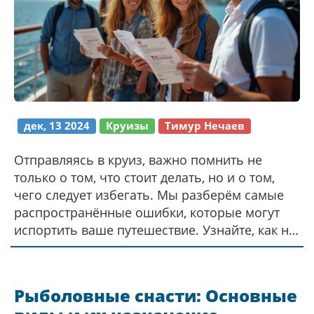
дек, 13 2024
Круизы
Тимур Нечаев
Отправляясь в круиз, важно помнить не
только о том, что стоит делать, но и о том,
чего следует избегать. Мы разберём самые
распространённые ошибки, которые могут
испортить ваше путешествие. Узнайте, как не
нарушать правила на борту, как избежать
проблем с багажом и как правильно
планировать свою экскурсионную
Рыболовные снасти: Основные
программу. Наши советы помогут сделать