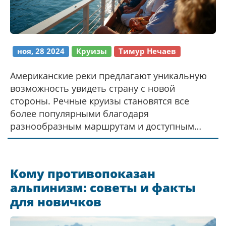
ноя, 28 2024
Круизы
Тимур Нечаев
Американские реки предлагают уникальную
возможность увидеть страну с новой
стороны. Речные круизы становятся все
более популярными благодаря
разнообразным маршрутам и доступным
ценам. Стоимость круиза может
варьироваться в зависимости от маршрута,
времени года и уровня комфорта на борту.
Кому противопоказан
Путешествие по реке раскрывает красоту
альпинизм: советы и факты
природы и богатую историю региона. Это
для новичков
отличный выбор для тех, кто ищет спокойный
отдых с элементами приключения.