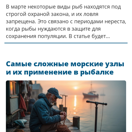
В марте некоторые виды рыб находятся под
строгой охраной закона, и их ловля
запрещена. Это связано с периодами нереста,
когда рыбы нуждаются в защите для
сохранения популяции. В статье будет
рассмотрено, какие виды нельзя ловить в
этот период, какие законы это регулируют и
почему необходимо следовать этим
Самые сложные морские узлы
правилам. Читателям будут предложены
и их применение в рыбалке
советы по безопасному и законному
рыболовству в это время года.