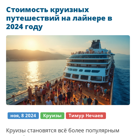
речных круизов, и рассматриваем, за что
Стоимость круизных
путешественникам приходится платить. Также
путешествий на лайнере в
мы посмотрим, как можно сэкономить,
2024 году
выбирая маршруты и время путешествия.
ноя, 8 2024
Круизы
Тимур Нечаев
Круизы становятся всё более популярным