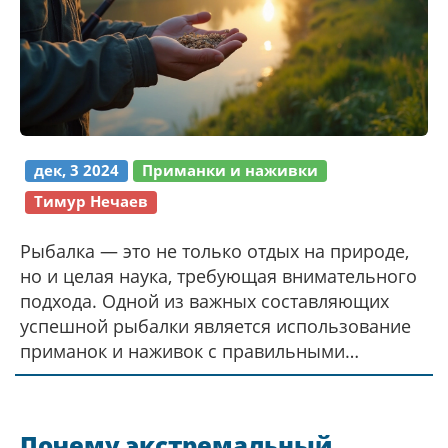
дек, 3 2024
Приманки и наживки
Тимур Нечаев
Рыбалка — это не только отдых на природе,
но и целая наука, требующая внимательного
подхода. Одной из важных составляющих
успешной рыбалки является использование
приманок и наживок с правильными
запахами. Ведь не секрет, что рыба часто
реагирует на различные ароматы, и это
знание поможет поймать больше трофеев. В
Почему экстремальный