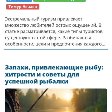
Тимур Нечаев
Экстремальный туризм привлекает
множество любителей острых ощущений. В
статье расматривается, какие типы туристов
существуют в этой сфере. Разбираются
особенности, цели и предпочтения каждого
типа. Также предлагаются советы по
подготовке к экстремальным приключениям.
Узнайте, как выбрать подходящий тип
Запахи, привлекающие рыбу:
активности для своего характера.
хитрости и советы для
успешной рыбалки