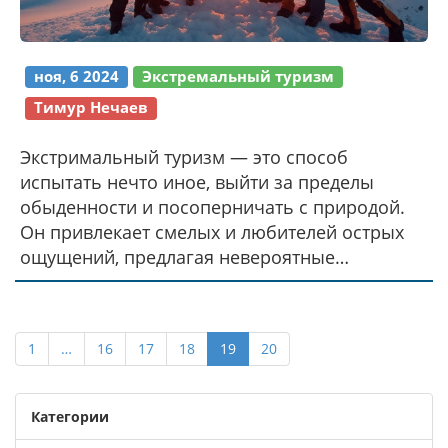
ноя, 6 2024
Экстремальный туризм
Тимур Нечаев
Экстримальный туризм — это способ
испытать нечто иное, выйти за пределы
обыденности и посоперничать с природой.
Он привлекает смелых и любителей острых
ощущений, предлагая невероятные
приключения. Тема требует понимания, как
сделать приключение безопасным, и знание,
какие направления наиболее популярны.
1
…
16
17
18
19
20
Важно учитывать уровень подготовки и
личные предпочтения, чтобы опыт стал
незабываемым, а не опасным.
Категории