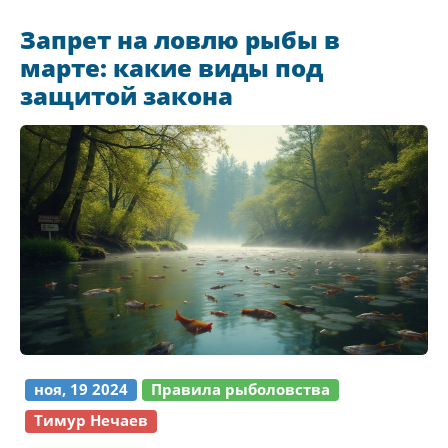
противопоказаниям, психологическим
Запрет на ловлю рыбы в
аспектам и потенциальным рискам для
марте: какие виды под
здоровья. Также рассматриваются
защитой закона
альтернативные виды активности для тех, кто
физически не может заниматься
альпинизмом.
ноя, 19 2024
Правила рыболовства
Тимур Нечаев