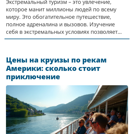
Экстремальный туризм – это увлечение,
которое манит миллионы людей по всему
миру. Это обогатительное путешествие,
полное адреналина и вызовов. Изучение
себя в экстремальных условиях позволяет
ощутить необычайный прилив энергии и
расширить границы своих возможностей. В
данной статье мы расскажем о том, что
Цены на круизы по рекам
привлекает людей к экстриму, как
Америки: сколько стоит
подготовиться к подобным путешествиям, а
приключение
также поделимся интересными фактами о тех,
кто не представляет жизни без острых
ощущений.