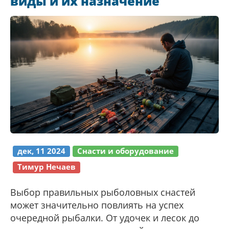
виды и их назначение
ваш круиз незабываемым.
дек, 11 2024
Снасти и оборудование
Тимур Нечаев
Выбор правильных рыболовных снастей
может значительно повлиять на успех
очередной рыбалки. От удочек и лесок до