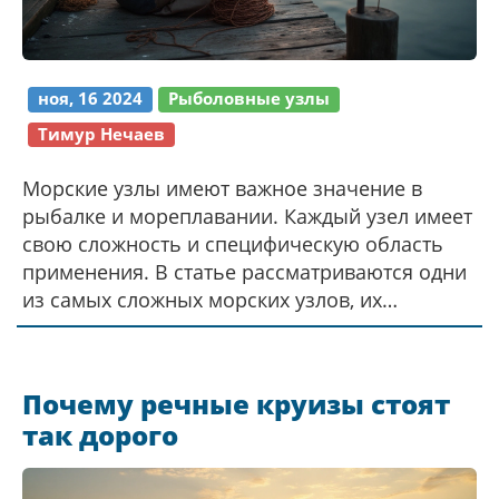
ноя, 16 2024
Рыболовные узлы
Тимур Нечаев
Морские узлы имеют важное значение в
рыбалке и мореплавании. Каждый узел имеет
свою сложность и специфическую область
применения. В статье рассматриваются одни
из самых сложных морских узлов, их
использование и рекомендации по их
освоению. Узнайте, какие узлы наиболее
трудны для вязания и почему они
Почему речные круизы стоят
необходимы в практической рыбалке.
так дорого